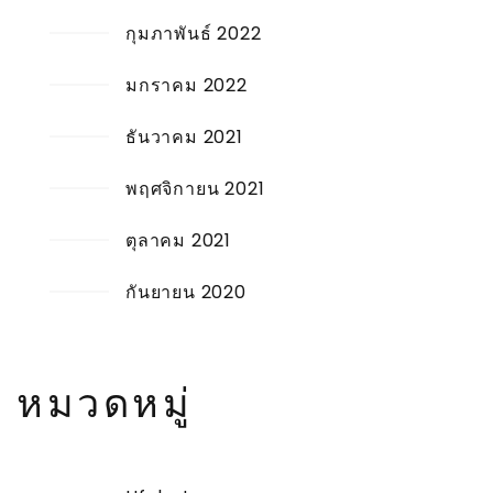
กุมภาพันธ์ 2022
มกราคม 2022
ธันวาคม 2021
พฤศจิกายน 2021
ตุลาคม 2021
กันยายน 2020
หมวดหมู่