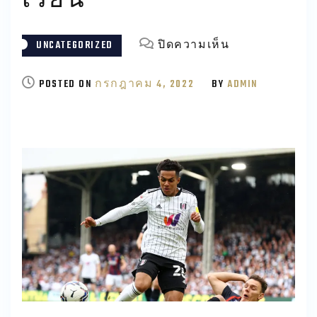
เรียน
บน
UNCATEGORIZED
ปิดความเห็น
ดู
การ
POSTED ON
กรกฎาคม 4, 2022
BY
ADMIN
แทง
บอล
คู่คี่
พนัน
บอล
ให้
มั่งมี
จะ
ต้อง
มั่น
ศึกษา
เล่า