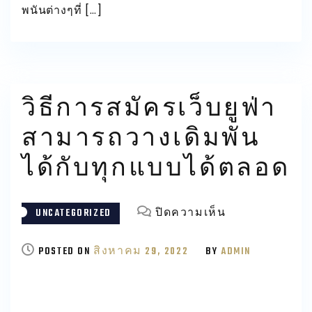
พนันต่างๆที่ […]
วิธีการสมัครเว็บยูฟ่า
สามารถวางเดิมพัน
ได้กับทุกแบบได้ตลอด
บน
UNCATEGORIZED
ปิดความเห็น
วิธี
การ
POSTED ON
สิงหาคม 29, 2022
BY
ADMIN
สมัคร
เว็บ
ยู