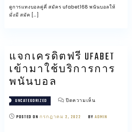
เรียน
ดูการแทงบอลคู่คี่ สมัคร ufabet168 พนันบอลให้
มั่งมี สมัค […]
แจกเครดิตฟรี UFABET
เข้ามาใช้บริการการ
พนันบอล
บน
UNCATEGORIZED
ปิดความเห็น
แจก
เครดิต
POSTED ON
กรกฎาคม 2, 2022
BY
ADMIN
ฟรี