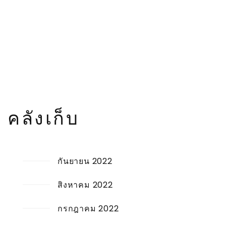
คลังเก็บ
กันยายน 2022
สิงหาคม 2022
กรกฎาคม 2022