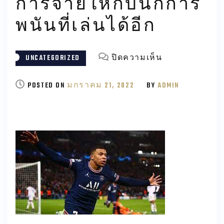
การจ่ายให้กับนักการ
พนันที่เล่นได้อีก
บน
UNCATEGORIZED
ปิดความเห็น
วิธี
กด
POSTED ON
มกราคม 21, 2022
BY
ADMIN
บอล
สด
UFA
เพื่อ
การ
จ่าย
ให้
กับ
นักการ
พนัน