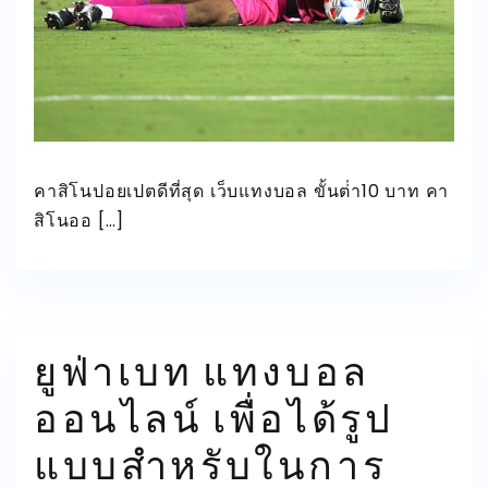
ประสบ
ผล
สำเร็จ
คาสิโนปอยเปตดีที่สุด เว็บแทงบอล ขั้นต่ํา10 บาท คา
สิโนออ […]
ยูฟ่าเบท แทงบอล
ออนไลน์ เพื่อได้รูป
แบบสำหรับในการ