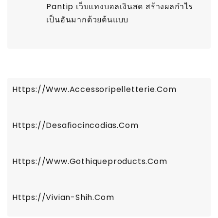
Pantip เว็บแทงบอลเงินสด สร้างผลกำไร
เป็นอันมากด้วยต้นแบบ
Https://www.accessoripelletterie.com
Https://desafiocincodias.com
Https://www.gothiqueproducts.com
Https://vivian-Shih.com