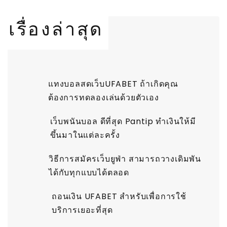
เรื่องล่าสุด
แทงบอลสดเว็บUFABET ถ้าเกิดคุณ
ต้องการทดลองเล่นด้วยตัวเอง
เว็บพนันบอล ดีที่สุด Pantip ทำเงินให้มี
ขึ้นมาในแต่ละครั้ง
วิธีการสมัครเว็บยูฟ่า สามารถวางเดิมพัน
ได้กับทุกแบบได้ตลอด
ถอนเงิน UFABET สำหรับเพื่อการใช้
บริการเยอะที่สุด