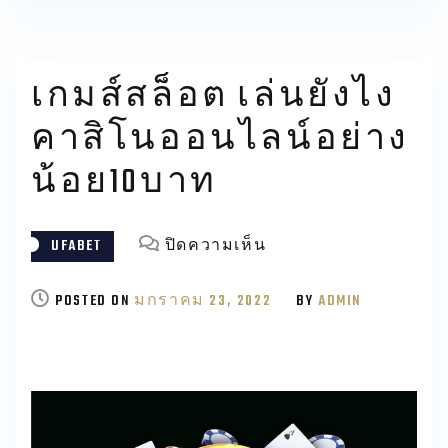
เกมส์สล็อต เล่นยังไง
คาสิโนออนไลน์อย่าง
น้อย10บาท
บน
UFABET
ปิดความเห็น
เกมส์
สล็อต
POSTED ON
มกราคม 23, 2022
BY
ADMIN
เล่น
ยัง
ไง
คา
สิ