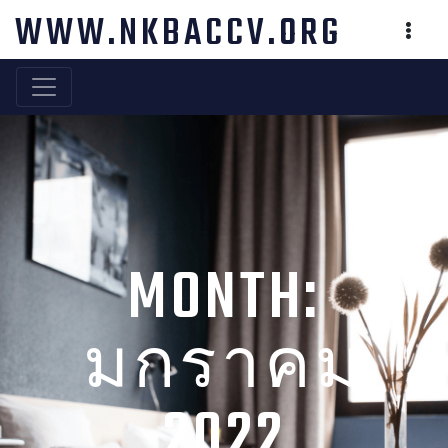
Skip
WWW.NKBACCV.ORG
SHOW
to
content
MONTH:
มกราคม
2022