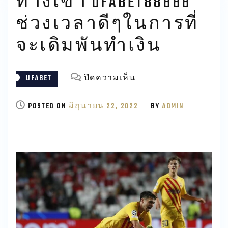
ทางเข้า UFABET88888
ช่วงเวลาดีๆในการที่
จะเดิมพันทำเงิน
บน
UFABET
ปิดความเห็น
ทาง
เข้า
POSTED ON
มิถุนายน 22, 2022
BY
ADMIN
UFABET88888
ช่วง
เวลา
ดีๆ
ใน
การ
ที่
จะ