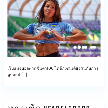
ต่ำ100
กับ
การ
วาง
เดิม
พัน
ใน
แต่ละ
ครั้ง
เว็บแทงบอลฝากขั้นต่ำ100 ได้อีกเช่นเดียวกันกับการ
ดูบอลผ่ […]