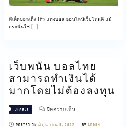
พิเศษๆ
ทีเด็ดบอลเต็ง 1ตัว แทงบอล ออนไลน์เว็บไหนดี แม้
กระนั้นใช […]
เว็บพนัน บอลไทย
สามารถทำเงินได้
มากโดยไม่ต้องลงทุน
บน
UFABET
ปิดความเห็น
เว็บ
พนัน
POSTED ON
มิถุนายน 8, 2022
BY
ADMIN