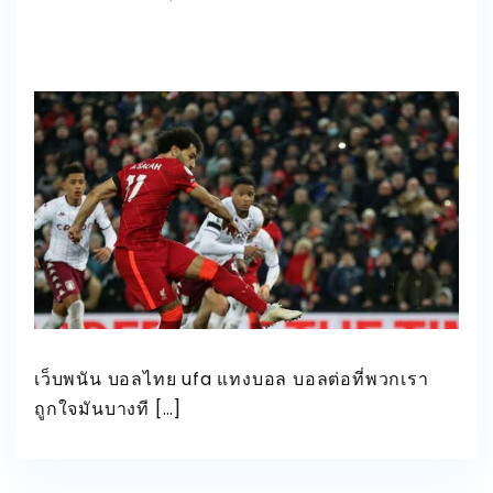
บอล
ไทย
สามารถ
ทำ
เงิน
ได้
มาก
โดย
ไม่
ต้อง
ลงทุน
เว็บพนัน บอลไทย ufa แทงบอล บอลต่อที่พวกเรา
ถูกใจมันบางที […]