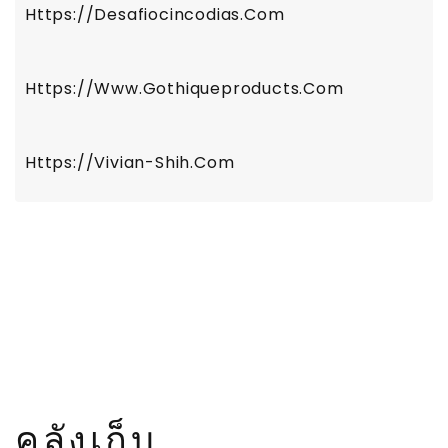
Https://desafiocincodias.com
Https://www.gothiqueproducts.com
Https://vivian-Shih.com
คลังเก็บ