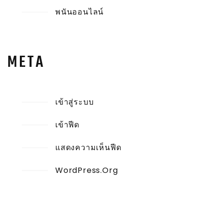
พนันออนไลน์
META
เข้าสู่ระบบ
เข้าฟีด
แสดงความเห็นฟีด
WordPress.org