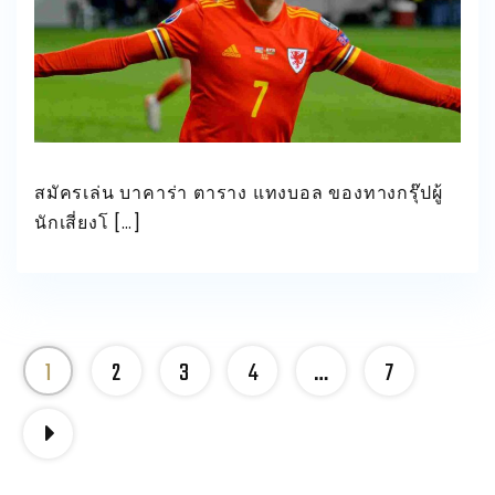
ออนไลน์
ที่
ดี
ที่สุด
ใน
ประเทศไทย
สมัครเล่น บาคาร่า ตาราง แทงบอล ของทางกรุ๊ปผู้
นักเสี่ยงโ […]
POSTS
1
2
3
4
…
7
PAGINATION
NEXT