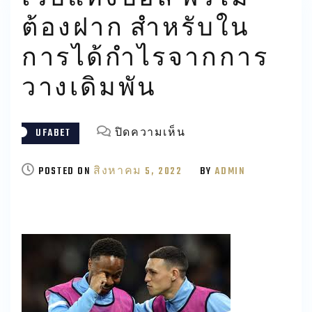
ต้องฝาก สำหรับใน
การได้กำไรจากการ
วางเดิมพัน
บน
UFABET
ปิดความเห็น
เว็บ
แทง
POSTED ON
สิงหาคม 5, 2022
BY
ADMIN
บอล
ฟรี
ไม่
ต้อง
ฝาก
สำหรับ
ใน