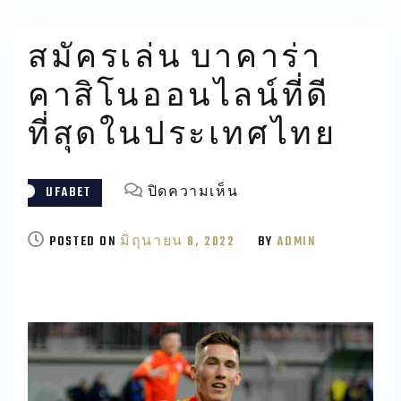
สมัครเล่น บาคาร่า
คาสิโนออนไลน์ที่ดี
ที่สุดในประเทศไทย
บน
UFABET
ปิดความเห็น
สมัคร
เล่น
POSTED ON
มิถุนายน 8, 2022
BY
ADMIN
บา
คา
ร่า
คา
สิ
โน