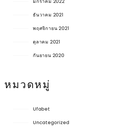
มกราคม 2022
ธันวาคม 2021
พฤศจิกายน 2021
ตุลาคม 2021
กันยายน 2020
หมวดหมู่
Ufabet
Uncategorized