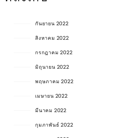
กันยายน 2022
สิงหาคม 2022
กรกฎาคม 2022
มิถุนายน 2022
พฤษภาคม 2022
เมษายน 2022
มีนาคม 2022
กุมภาพันธ์ 2022