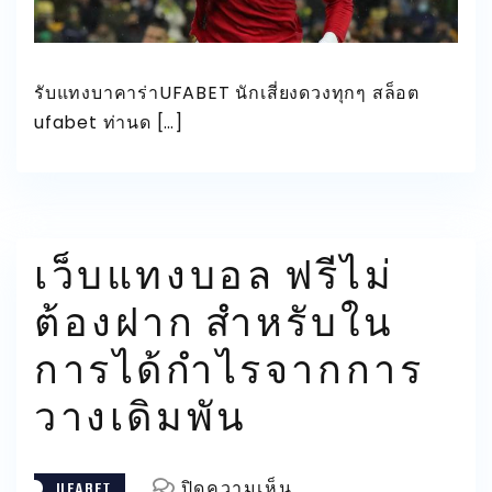
ได้
รับแทงบาคาร่าUFABET นักเสี่ยงดวงทุกๆ สล็อต
ufabet ท่านด […]
เว็บแทงบอล ฟรีไม่
ต้องฝาก สำหรับใน
การได้กำไรจากการ
วางเดิมพัน
บน
UFABET
ปิดความเห็น