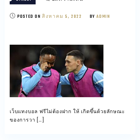
เว็บ
แทง
POSTED ON
สิงหาคม 5, 2022
BY
ADMIN
บอล
ฟรี
ไม่
ต้อง
ฝาก
สำหรับ
ใน
การ
ได้
กำไร
จาก
เว็บแทงบอล ฟรีไม่ต้องฝาก ให้ เกิดขึ้นด้วยลักษณะ
การ
ของการวา […]
วาง
เดิม