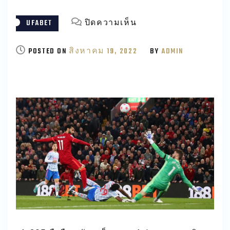
บน
UFABET
ปิดความเห็น
UFA365
มือ
POSTED ON
สิงหาคม 19, 2022
BY
ADMIN
ถือ
หนทาง
ที่
คุณ
จะ
ชนะ
มัน
กัน
ได้
แบ
บง่าบๆ