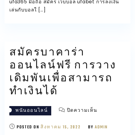
ufa365 มือถือ สมัคร เว็บบอล ufabet การลงเงิน
เล่นกับบอลใ […]
สมัครบาคาร่า
ออนไลน์ฟรี การวาง
เดิมพันเพื่อสามารถ
ทำเงินได้
บน
พนันออนไลน์
ปิดความเห็น
สมัคร
บา
POSTED ON
สิงหาคม 15, 2022
BY
ADMIN
คา