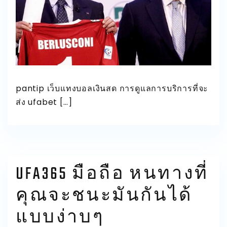
อัน
มาก
ด้วย
ต้นแบบ
pantip เว็บแทงบอลเงินสด การดูแลการบริการที่จะ
ส่ง ufabet […]
UFA365 มือถือ หนทางที่
คุณจะชนะมันกันได้
แบบง่าบๆ