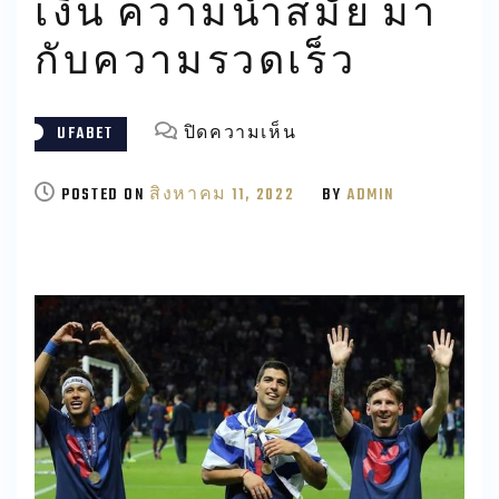
เงิน ความนำสมัย มา
กับความรวดเร็ว
บน
UFABET
ปิดความเห็น
วิธี
ดูรา
POSTED ON
สิงหาคม 11, 2022
BY
ADMIN
คา
บอล
ให้
ได้
เงิน
ความ
นำสมัย
มา
กับ
ความ