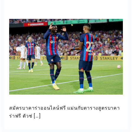
ร่า
ออนไลน์
ฟรี
การ
วาง
เดิม
พัน
เพื่อ
สามารถ
ทำ
เงิน
ได้
สมัครบาคาร่าออนไลน์ฟรี แม่นกับตารางสูตรบาคา
ร่าฟรี ตัวช่ […]