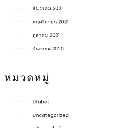
ธันวาคม 2021
พฤศจิกายน 2021
ตุลาคม 2021
กันยายน 2020
หมวดหมู่
Ufabet
Uncategorized