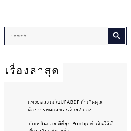
Search
Se
for:
เรื่องล่าสุด
แทงบอลสดเว็บUFABET ถ้าเกิดคุณ
ต้องการทดลองเล่นด้วยตัวเอง
เว็บพนันบอล ดีที่สุด Pantip ทำเงินให้มี