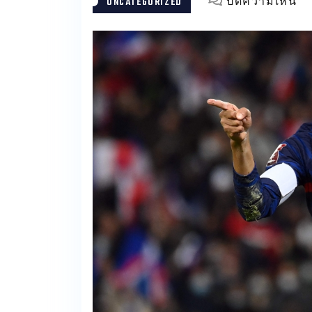
บ
UNCATEGORIZED
ปิดความเห็น
แท
บ
แม
ที่
ที่
จะ
ทำ
รา
ได้
เพิ
ให้
กั
นั
เด
พั