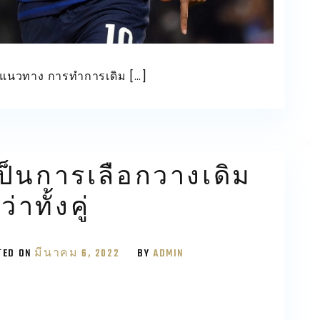
อแนวทาง การทำการเดิม […]
ป็นการเลือกวางเดิม
่าทั้งคู่
TED ON
มีนาคม 6, 2022
BY
ADMIN