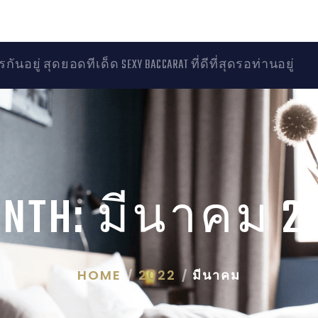
นอยู่ สุดยอดทีเด็ด SEXY BACCARAT ที่ดีที่สุดรอท่านอยู่
NTH:
มีนาคม 2
HOME
2022
มีนาคม