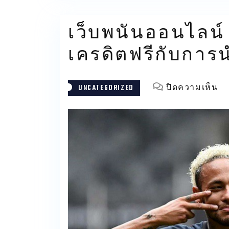
เว็บพนันออนไลน์ 
เครดิตฟรีกับการ
บ
UNCATEGORIZED
ปิดความเห็น
เว็
พน
ออ
ยอ
นิ
กา
ใช้
เงิ
เค
ฟร