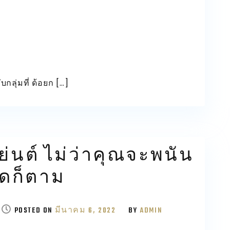
กลุ่มที่ ด้อยก […]
ย่นต์ ไม่ว่าคุณจะพนัน
ใดก็ตาม
น
POSTED ON
มีนาคม 6, 2022
BY
ADMIN
บ