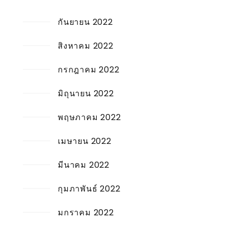
กันยายน 2022
สิงหาคม 2022
กรกฎาคม 2022
มิถุนายน 2022
พฤษภาคม 2022
เมษายน 2022
มีนาคม 2022
กุมภาพันธ์ 2022
มกราคม 2022