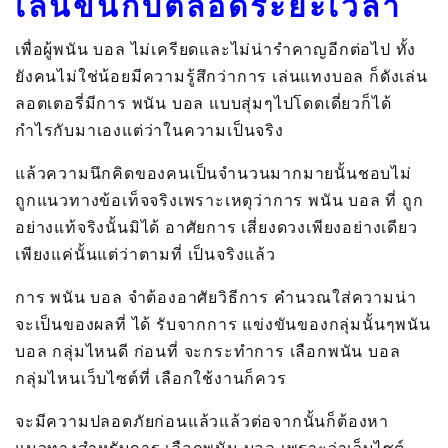
เล่นขึ้นกับตลอดระยะเวลา
เพื่อผู้พนัน บอล ไม่เครียดและไม่น่ารำคาญอีกต่อไป ทั้ง
ยังคนไม่ใช่น้อยมีความรู้สึกว่าการ เล่นแทงบอล ก็ดังเล่น
ลอตเตอรี่มีการ พนัน บอล แบบสุ่มๆไปโดดเดี่ยวก็ได้
กำไรกับมาเองแต่ว่าในความเป็นจริง
แล้วความนึกคิดของคนเป็นจำนวนมากมายนั้นชอบไม่
ถูกแนวทางข้อเท็จจริงเพราะเหตุว่าการ พนัน บอล ที่ ถูก
อย่างแท้จริงนั้นมิได้ อาศัยการ เสี่ยงดวงเพียงอย่างเดียว
เพียงแค่นั้นแต่ว่าตามที่ เป็นจริงแล้ว
การ พนัน บอล จำต้องอาศัยวิธีการ คำนวณใส่ความน่า
จะเป็นของผลที่ ได้ รับจากการ แข่งขันของกลุ่มนั้นๆพนัน
บอล กลุ่มไหนดี ก่อนที่ จะกระทำการ เลือกพนัน บอล
กลุ่มไหนเว็บไซต์ที่ เลือกใช้งานก็ควร
จะมีความปลอดภัยก่อนแล้วแล้วต่อจากนั้นก็ต้องหา