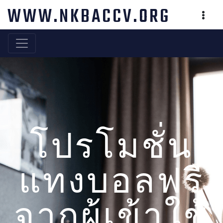
Skip
WWW.NKBACCV.ORG
SHOW
to
content
โปรโมชั่น
แทงบอลฟรี
จากผู้เข้าใช้