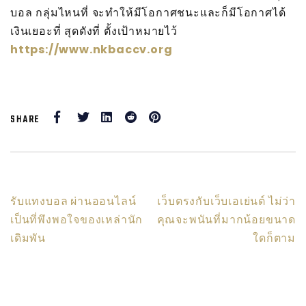
บอล กลุ่มไหนที่ จะทำให้มีโอกาศชนะและก็มีโอกาศได้
เงินเยอะที่ สุดดังที่ ตั้งเป้าหมายไว้
https://www.nkbaccv.org
Facebook
Twitter
LinkedIn
Reddit
Pinterest
SHARE
เมนู
รับแทงบอล ผ่านออนไลน์
เว็บตรงกับเว็บเอเย่นต์ ไม่ว่า
เป็นที่พึงพอใจของเหล่านัก
คุณจะพนันที่มากน้อยขนาด
นำทาง
เดิมพัน
ใดก็ตาม
เรื่อง