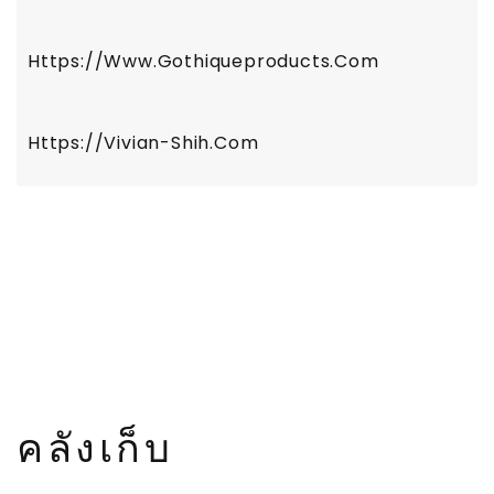
Https://www.gothiqueproducts.com
Https://vivian-Shih.com
คลังเก็บ