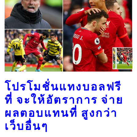
ผู้
เข้า
ใช้
บริการ
จำนวน
ไม่ใช่
น้อย
โปรโมชั่นแทงบอลฟรี
ที่ จะให้อัตราการ จ่าย
ผลตอบแทนที่ สูงกว่า
เว็บอื่นๆ