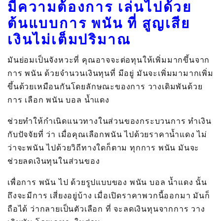
มีความต้องการ เล่นไปด้วย
ต้นแบบการ พนัน ที่ สูญเสีย
เงินไม่เต็มปริมาณ
มันย่อมเป็นจังหวะที่ คุณอาจจะต่อทุนให้เพิ่มมากขึ้นจาก
การ พนัน ด้วยจำนวนเงินทุนที่ มีอยู่ มันจะเพิ่มมามากเพิ่ม
ขึ้นด้วยเหมือนกันโดยลักษณะของการ วางเดิมพันด้วย
การ เลือก พนัน บอล น้ำแดง
ช่วยทำให้กำเนิดแนวทางในส่วนของกระบวนการ ทำเงิน
กับปัจจัยที่ ว่า เมื่อคุณเลือกพนัน ไปด้วยราคาน้ำแดง ไม่
ว่าจะพนัน ไปด้วยวิถีทางใดก็ตาม ทุกการ พนัน มันจะ
ช่วยลดเงินทุนในส่วนของ
เพื่อการ พนัน ไป ด้วยรูปแบบของ พนัน บอล น้ำแดง นั้น
ถึงจะมีการ เสี่ยงอยู่บ้าง เมื่อเปิดราคาพวกนี้ออกมา มันก็
ถือได้ ว่ากลายเป็นตัวเลือก ที่ จะลดเงินทุนจากการ วาง