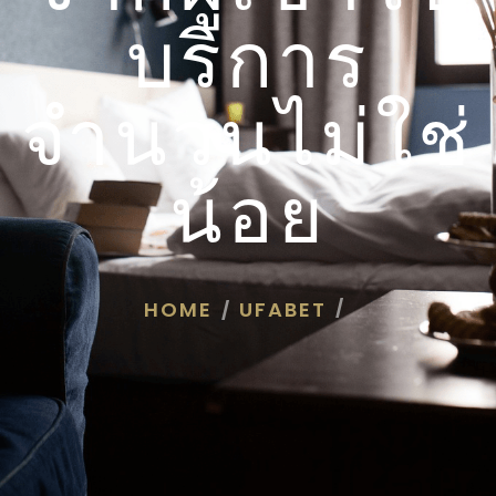
บริการ
จำนวนไม่ใช่
น้อย
HOME
UFABET