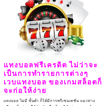
แทงบอลฟรีเครดิต ไม่ว่าจะ
เป็นการทำรายการต่างๆ
เวบแทงบอล ของเกมสล็อตก็
จะก่อให้ง่าย
แทงบอล ไม่มี ขั้นต่ำ ก็ได้มีการพรีเซนเทชั่น แนวทาง