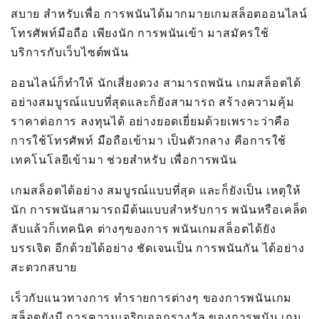
สบาย สำหรับเพื่อ การพนันได้มากมายเกมสล็อตออนไลน์
โทรศัพท์มือถือ เพียงนัก การพนันเข้า มาสมัครใช้
บริการกับเว็บไซต์พนัน
ออนไลน์ก็ทำให้ นักเสี่ยงดวง สามารถพนัน เกมสล็อตได้
อย่างสมบูรณ์แบบที่สุดและก็ยังสามารถ สร้างความคุ้ม
ราคาต่อการ ลงทุนได้ อย่างยอดเยี่ยมด้วยเพราะว่าคือ
การใช้โทรศัพท์ มือถือเข้ามา เป็นตัวกลาง คือการใช้
เทคโนโลยีเข้ามา ช่วยสำหรับ เพื่อการพนัน
เกมสล็อตได้อย่าง สมบูรณ์แบบที่สุด และก็ยังเป็น เหตุให้
นัก การพนันสามารถมีต้นแบบสำหรับการ พนันหรือเคล็ด
ลับแล้วก็เทคนิค ต่างๆของการ พนันเกมสล็อตได้ยัง
บรรเจิด อีกด้วยได้อย่าง ชัดเจนเป็น การพนันกัน ได้อย่าง
สะดวกสบาย
เร็วกับแนวทางการ ทำรายการต่างๆ ของการพนันเกม
สล็อตยังมี การความเจริญออกรางวัล ของการพนัน เกม