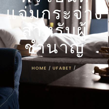
แจ่มกระจ่าง
สำหรับผู้
ชำนาญ
HOME
UFABET