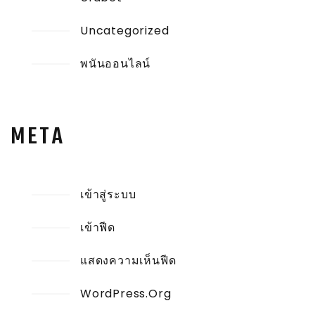
Uncategorized
พนันออนไลน์
META
เข้าสู่ระบบ
เข้าฟีด
แสดงความเห็นฟีด
WordPress.org