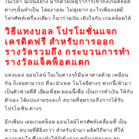
ในเวลา นี้เป็นอย่าง มากด้วยเหตุว่าการเข้าถึงเกมสล็อต
ต่างๆนั้นทำเป็น โดยง่ายจะ ไม่ยุ่งยาก อะไรเพียงแต่มี
โทรศัพท์เครื่องเดียว ก็มาร่วมบัน เทิงใจกับ เกมสล็อตได้
วิธีแทงบอล โปรโมชั่นแจก
เครดิตฟรี สำหรับการออก
รางวัลรวมถึง กระบวนการทำ
รางวัลแจ็คพ็อตแตก
แทงบอล ออนไลน์ ในเว็บต่างๆก็มีมหาศาลด้วย เหมือน
กัน ก็เลยสามารถ ที่จะนำเทค โนโลยีต่างๆ พวกนี้เข้ามา
เป็นตัวช่วยที่ดี เยี่ยมที่สุด ตอนนี้เพื่อ เป็นการทำเงิน ให้กับ
ตัวเอง ได้แบบง่ายๆและก็ สบายที่สุดรวมถึงการได้รับ
โปรโมชั่น ต่างๆ
อีกเพียบ เลยเกมสล็อต ออนไลน์โทรศัพท์เคลื่อนที่ เป็น
ความ สบายที่ดียิ่งกว่า สำหรับนำมา ผลิตวิถีทาง ที่ให้
ความสนใจ ซึ่งจะทำให้ผู้เข้าร่วม พนันแต่ละคน สบ