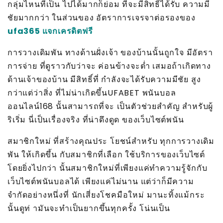
กลุ่มไหนที่เป็น ไปได้มากก็ย่อม ที่จะมีสิทธิ์ได้รับ ความมี
ชัยมากกว่า ในส่วนของ อัตราการเจรจาต่อรองของ
ufa365 แจกเครดิตฟรี
การวางเดิมพัน ทางด้านฝั่งเจ้า ของบ้านนั้นถูกใจ มีอัตรา
การจ่าย ที่ดูราวกับว่าจะ ค่อนข้างจะต่ำ เสมอถ้าเกิดทาง
ด้านเจ้าของบ้าน มีสิทธิ์ที่ กำลังจะได้รับความมีชัย สูง
กว่าแต่ว่าสิ่ง ที่ไม่น่าเกิดขึ้นUFABET พนันบอล
ออนไลน์168 นั้นสามารถที่จะ เป็นตัวช่วยสำคัญ สำหรับผู้
ริเริ่ม นี่เป็นเรื่องจริง ที่น่าดึงดูด ของเว็บไซต์พนัน
สมาชิกใหม่ ที่สร้างคุณประ โยชน์สำหรับ ทุกการวางเดิม
พัน ให้เกิดขึ้น กับสมาชิกที่เลือก ใช้บริการของเว็บไซต์
โดยยิ่งไปกว่า นั้นสมาชิกใหม่ที่เพียงแค่ทำความรู้จักกับ
เว็บไซต์พนันบอลได้ เพียงแค่ไม่นาน แต่ว่าก็มีความ
จำกัดอย่างหนึ่งที่ นักเสี่ยงโชคมือใหม่ มานะทิ้งแม้กระ
นั้นดูท่ ามันจะทำเป็นยากขึ้นทุกครั้ง โน่นเป็น