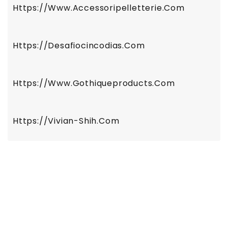
Https://www.accessoripelletterie.com
Https://desafiocincodias.com
Https://www.gothiqueproducts.com
Https://vivian-Shih.com