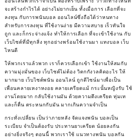
ออนไลน์พวกเราจำเป็น ต้องทราบเพราะ ว่าวิถีทางไหนที่
จะสร้างกำไรได้ อย่างไม่ยากเย็น ทั้งเมื่อการ เลือกที่จะ
ลงทุน กับการพนันบอล ออนไลน์ซึ่งถือได้ว่าหนทาง
สำหรับการลงทุน ที่ใช้งานง่าย มีความสบาย เร็วทันใจ
ถูก และก็กระจ่างแจ้ง ทำให้การเลือก ที่จะเข้าใช้งาน กับ
เว็บไซต์ที่มีทุกสิ่ง ทุกอย่างพร้อมใช้งานมา แทงบอล เว็บ
ไหนดี
ให้พวกเราแล้วพวก เราก็ควรเลือกเข้า ใช้งานให้สมกับ
ความมุ่งมั่นของ เว็บไซต์ไม่ต้อง วิตกกังวลคิดอะไร ให้
มากมาย เว็บไซต์พนัน ออนไลน์ ถูกดีไซน์มาเพื่อเป็น
เพื่อนคลายเหงาหงอย คลายเครียดแม้ กระนั้นหญิงรับ ใช้
งานโดยมาก กลับใช้งานมัน ด้วยความตึงเครียด ทุ่มเท
และก็ตื่น ตระหนกกับมัน มากเกินความจำเป็น
กระทั่งเปลี่ยน เป็นว่าภายหลัง จัดแจงพนัน บอลเป็น
ระเบียบ จำเป็นต้องรับ ประทานยาเครียด น้อยลงกัน
อย่างยิ่งจริงๆ ตอนนี้ พวกเราใช้ แนวทางพนัน บอลกัน