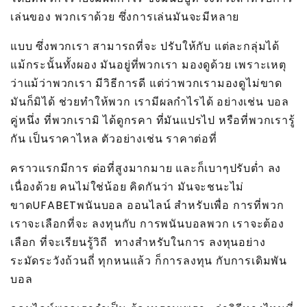
เล่นของ พวกเราด้วย ซึ่งการเล่นมันจะมีหลาย
แบบ ซึ่งพวกเรา สามารถที่จะ ปรับให้กับ แต่ละกลุ่มได้
แม้กระนั้นทั้งผอง มันอยู่ที่พวกเรา มองดูด้วย เพราะเหตุ
ว่าแม้ว่าพวกเรา มีวิธีการดี แต่ว่าพวกเรามองดูไม่ขาด
มันก็มิได้ ช่วยทำให้พวก เรามีผลกำไรได้ อย่างเช่น บอล
คู่หนึ่ง ที่พวกเรามิ ได้ดูกรคา ที่มันแปรไป หรือที่พวกเรารู้
กัน เป็นราคาไหล ตัวอย่างเช่น ราคาต่อที่
คราวแรกมีการ ต่อที่สูงมากมาย และก็เบาๆปรับต่ำ ลง
เนื่องด้วย คนไม่ใช่น้อย คิดกันว่า มันจะชนะไม่
ขาดUFABETพนันบอล ออนไลน์ สำหรับเพื่อ การที่พวก
เราจะเลือกที่จะ ลงทุนกับ การพนันบอลพวก เราจะต้อง
เลือก ที่จะเรียนรู้วิถี ทางสำหรับในการ ลงทุนอย่าง
ระมัดระวังถ้วนถี่ ทุกหนแล้ว ก็การลงทุน กับการเดิมพัน
บอล