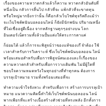
เรื่องของความหวาดกลัวแล้วก็ความ หวาดกลัวอันดับที่
หนึ่งเป็น กลัวการสิ้นไป กลัวที่จะ แพ้กลัวที่จะขาดทุน
หรือใหญ่มากยิ่งกว่านั้น ก็คือกลัวเว็บไซต์ทุจริตถึงแม้ว่า
จะเว็บไซต์พนันบอลออนไลน์ ก็ยังมีนักพนัน ปริมาณหนึ่ง
ที่ไม่เชื่ออยู่ดีเนื่อง จากหลักฐานทุกๆอย่างบน โลก
อินเตอร์เน็ตรวมทั้งล้วนปั้นแต่งให้ตระการตาแค่
ก็ย่อมได้ แล้วก็การจะพิสูจน์ว่าของแท้ของเก๊ จำต้อง ใช้
เวลาสำหรับการวิเคราะห์ ซึ่งเว็บไซต์พนันบอลออน ไลน์
พร้อมเสมอสำหรับเพื่อการพิสูจน์ตนเองและก็เรื่องของ
ความหวาดกลัวสำหรับเพื่อการวางเดิมพัน ไม่มีผู้ใดที่
ชอบใจความหมดหวังในทุกอย่างที่ทำทุกคน ต้องการ
บรรลุเป้าหมาย รวมทั้งพร้อมเสมอที่จะ
ทำความเข้าใจจังหวะ สำหรับเพื่อการ สร้างการบรรลุเป้า
หมาย แนวความคิดนี้ทำให้เว็บไซต์พนันบอลออน ไลน์
พากเพียรที่จะสร้างเนื้อสร้างตัวช่วยที่ทรงพลัง อีกทั้งการ