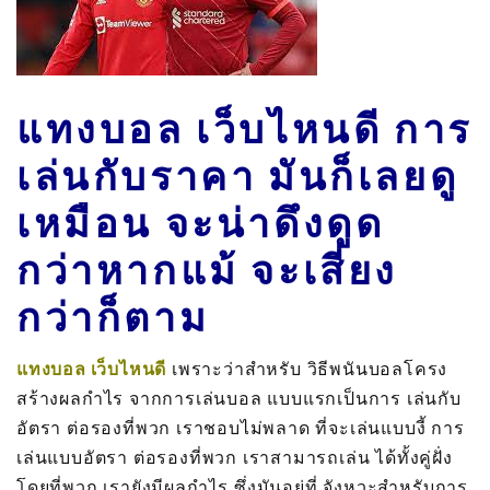
มี
ผล
กำไร
ได้
แทงบอล เว็บไหนดี การ
เล่นกับราคา มันก็เลยดู
เหมือน จะน่าดึงดูด
กว่าหากแม้ จะเสี่ยง
กว่าก็ตาม
แทงบอล เว็บไหนดี
เพราะว่าสำหรับ วิธีพนันบอลโครง
สร้างผลกำไร จากการเล่นบอล แบบแรกเป็นการ เล่นกับ
อัตรา ต่อรองที่พวก เราชอบไม่พลาด ที่จะเล่นแบบงี้ การ
เล่นแบบอัตรา ต่อรองที่พวก เราสามารถเล่น ได้ทั้งคู่ฝั่ง
โดยที่พวก เรายังมีผลกำไร ซึ่งมันอยู่ที่ จังหวะสำหรับการ