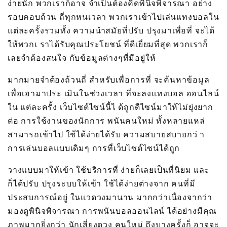
ง่ายนัก พวกเราก็อาจ จำเป็นต้องคิดพินิจพิจารณา อย่าง
รอบคอบถ้วน ถี่ทุกหนเวลา พวกเราเข้าไปเล่นแทงบอลใน
แต่ละครั้งรวมทั้ง ความนำสมัยที่ปรับ ปรุงมาเพื่อที่ จะได้
ให้พวกเ ราได้รับคุณประโยชน์ ที่ดีเยี่ยมที่สุด พวกเราก็
เลยจำต้องสนใจ กับข้อมูลต่างๆที่มีอยู่ให้
มากมายจำต้องถ้วนถี่ สำหรับเพื่อการที่ จะค้นหาข้อมูล
เพื่อเอามาประ เมินในช่วงเวลา ที่จะลงแทงบอล ออนไลน์
ใน แต่ละครั้ง เว็บไซต์ไซน์นี้ไ ด้ถูกดีไซน์มาให้ไม่ยุ่งยาก
ต่อ การใช้งานของนักการ พนันคนใหม่ ทั้งหลายแหล่
สามารถเข้าไป ใช้ได้ง่ายได้รับ ความสบายสบายกว่ า
การเล่นบอลแบบเดิมๆ การที่เว็บไซต์ไซน์ได้ถูก
วางแบบมาให้เข้า ใช้บริการที่ ง่ายก็เลยเป็นที่นิยม และ
ก็ได้ปรับ ปรุงระบบให้เข้า ใช้ได้ง่ายต่างจาก คนที่มี
ประสบการณ์อยู่ ในแวดวงมานาน มากกว่าเนื่องจากว่า
มองดูพินิจพิจารณา การพนันบอลออนไลน์ ได้อย่างมีคุณ
ภาพมากยิ่งกว่า นักเสี่ยงดวง คนใหม่ ถึงบางครั้งก็ อาจจะ