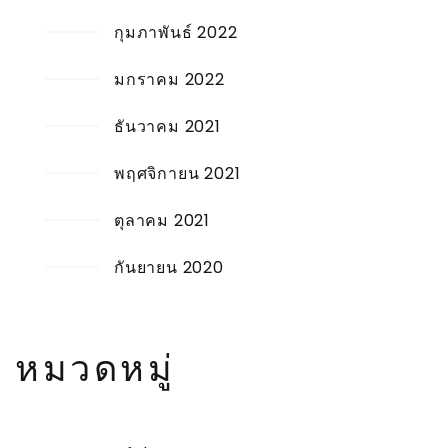
กุมภาพันธ์ 2022
มกราคม 2022
ธันวาคม 2021
พฤศจิกายน 2021
ตุลาคม 2021
กันยายน 2020
หมวดหมู่