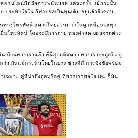
ลออนไลน์มือถือการพนันบอล แต่ละครั้ง แม้กระนั้น
บ ประทับใจใน กีฬาบอลเป็นทุนเดิม อยู่แล้วจึงชอบ
ทางโทรทัศน์ แต่ว่าโดยส่วนมากในดู เหมือนจะทุก
คเบิ้ลโทรทัศน์ โดยจะมีการถ่าย ทองคำสด บอลจากต่าง
 บ้านพวกเราแล้ว ที่นี้สุดแท้แต่ว่า พวกเราจะถูกใจ ดู
่า กันแม้กระนั้นโดยในบาง ช่วงที่มี การชิงชัยพร้อม
เฉพาะ คู่ที่น่าดึงดูดหรือคู่ ที่พวกเราพอใจและ ก็มัน