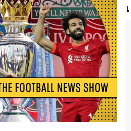
เ
ลน์
ี
ด