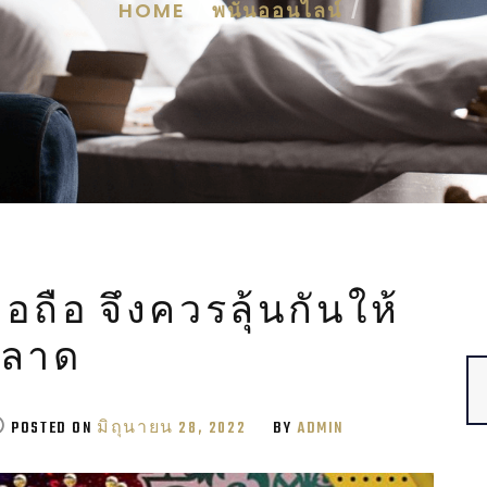
HOME
พนันออนไลน์
ือ จึงควรลุ้นกันให้
้พลาด
S
fo
POSTED ON
มิถุนายน 28, 2022
BY
ADMIN