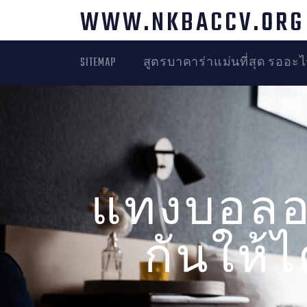
Skip
WWW.NKBACCV.ORG
to
content
SITEMAP
สูตรบาคาร่าแม่นที่สุด รออะไรกั
แทงบอลออ
กันให้ไ