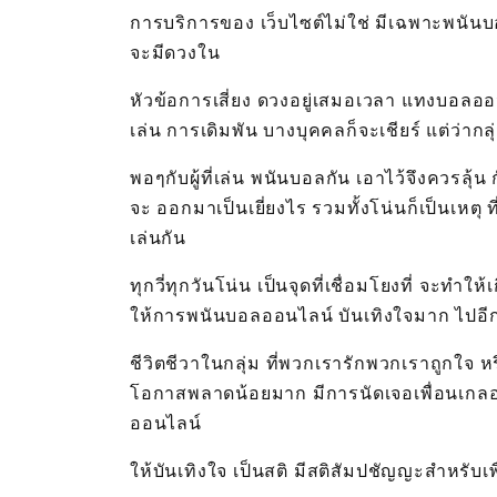
การบริการของ เว็บไซต์ไม่ใช่ มีเฉพาะพนันบอล 
จะมีดวงใน
หัวข้อการเสี่ยง ดวงอยู่เสมอเวลา แทงบอลออน
เล่น การเดิมพัน บางบุคคลก็จะเชียร์ แต่ว่ากลุ่ม
พอๆกับผู้ที่เล่น พนันบอลกัน เอาไว้จึงควรลุ้น
จะ ออกมาเป็นเยี่ยงไร รวมทั้งโน่นก็เป็นเหตุ ที
เล่นกัน
ทุกวี่ทุกวันโน่น เป็นจุดที่เชื่อมโยงที่ จะทำ
ให้การพนันบอลออนไลน์ บันเทิงใจมาก ไปอีกแล
ชีวิตชีวาในกลุ่ม ที่พวกเรารักพวกเราถูกใจ หร
โอกาสพลาดน้อยมาก มีการนัดเจอเพื่อนเกลอเพื
ออนไลน์
ให้บันเทิงใจ เป็นสติ มีสติสัมปชัญญะสำหรับเพ