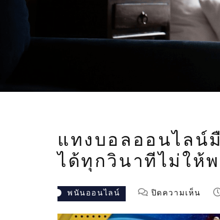
แทงบอลออนไลน์มือถ
ได้ทุกวินาทีไม่ให
บน
พนันออนไลน์
ปิดความเห็น
แทง
บอล