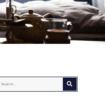
earch
Search
r: