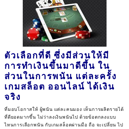
ตัวเลือกที่ดี ซึ่งมีส่วนให้มี
การทำเงินขึ้นมาดีขึ้น ใน
ส่วนในการพนัน แต่ละครั้ง
เกมสล็อต ออนไลน์ ได้เงิน
จริง
ที่มอบโอกาสให้ ผู้พนัน แต่ละคนมอง เห็นการผลิตรายได้
ที่ดียอดมากขึ้น ไม่ว่าลงเงินพนันไป ด้วยข้อตกลงแบบ
ไหนการเลือกพนัน กับเกมสล็อตผ่านมือ ถือ จะเปลี่ยน ไป