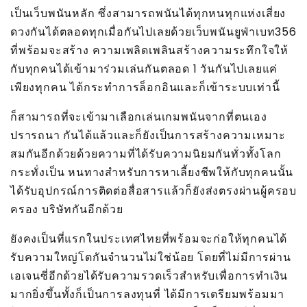
เป็นเว็บพนันหลัก ซึ่งสามารถพนันได้ทุกหนทุกแห่งเสี่ยง
ดวงกันได้ตลอดทุกเมื่อกันไปเลยด้วยเว็บพนันยูฟ่าเบท356
ที่พร้อมจะสร้าง ความเพลิดเพลินสร้างความระทึกใจให้
กับทุกคนได้เข้ามาร่วมเล่นกันตลอด 1 วันกันไปเลยแค่
เพียงทุกคน ได้กระทำการล็อกอินและก็เข้าระบบเท่านี้
ก็สามารถที่จะเข้ามาเลือกเล่นเกมพนันจากที่ตนเอง
ปรารถนา กันได้แล้วและก็ยังเป็นการสร้างความเหมาะ
สมกันอีกด้วยด้วยความที่ได้รับความนิยมกันทั่วทั้งโลก
กระทั่งเป็น หนทางสำหรับการหาเลี้ยงชีพให้กับทุกคนนั้น
ได้รับอุปกรณ์การติดต่อสื่อสารแล้วก็ยังส่งตรงผ่านผู้ครอบ
ครอง บริษัทกันอีกด้วย
ยังคงเป็นที่แรกในประเทศไทยที่พร้อมจะก่อให้ทุกคนได้
รับความใหญ่โตกันจำนวนไม่ใช่น้อย โดยที่ไม่มีการผ่าน
เอเจนซี่อีกด้วยได้รับความรวดเร็วสำหรับเพื่อการทำเงิน
มากยิ่งขึ้นทั้งก็เป็นการลงทุนที่ ได้มีการเตรียมพร้อมมา