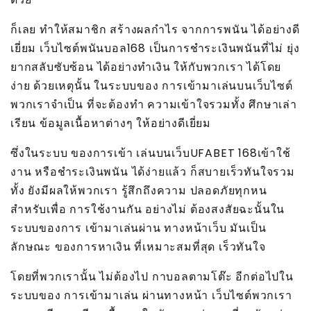
ก็เลย ทำให้สมาชิก สร้างผลกำไร จากการพนัน ได้อย่างดี
เยี่ยม เว็บไซต์พนันบอล168 เป็นการชำระเงินพนันที่ไม่ ยุ่ง
ยากสลับซับซ้อน ได้อย่างทำเงิน ให้กับพวกเรา ได้โดย
ง่าย ด้วยเหตุนั้น ในระบบของ การเข้ามาเล่นบนเว็บไซต์
พวกเราจำเป็น ที่จะต้องทำ ความเข้าใจรวมทั้ง ศึกษาเล่า
เรียน ข้อมูลเนื้อหาต่างๆ ให้อย่างดีเยี่ยม
ซึ่งในระบบ ของการเข้า เล่นบนเว็บUFABET 168เข้าใช้
งาน หรือชำระเงินพนัน ได้ง่ายแล้ว ก็สบายเร็วทันใจรวม
ทั้ง ยังมีผลให้พวกเรา รู้สึกถึงความ ปลอดภัยทุกหน
สำหรับเพื่อ การใช้งานกัน อย่างไม่ ต้องสงสัยฉะนั้นใน
ระบบของการ เข้ามาเล่นผ่าน ทางหน้าเว็บ มันเป็น
ลักษณะ ของการหาเงิน ที่เหมาะสมที่สุด เร็วทันใจ
โดยที่พวกเรานั้น ไม่ต้องไป กาบอลตามโต๊ะ อีกต่อไปใน
ระบบของ การเข้ามาเล่น ผ่านทางหน้า เว็บไซต์พวกเรา