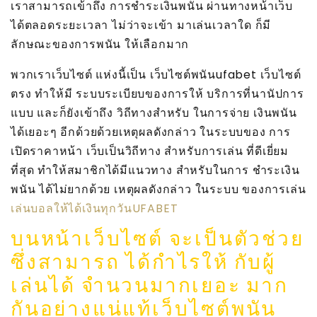
เราสามารถเข้าถึง การชำระเงินพนัน ผ่านทางหน้าเว็บ
ได้ตลอดระยะเวลา ไม่ว่าจะเข้า มาเล่นเวลาใด ก็มี
ลักษณะของการพนัน ให้เลือกมาก
พวกเราเว็บไซต์ แห่งนี้เป็น เว็บไซต์พนันufabet เว็บไซต์
ตรง ทำให้มี ระบบระเบียบของการให้ บริการที่นานัปการ
แบบ และก็ยังเข้าถึง วิถีทางสำหรับ ในการจ่าย เงินพนัน
ได้เยอะๆ อีกด้วยด้วยเหตุผลดังกล่าว ในระบบของ การ
เปิดราคาหน้า เว็บเป็นวิถีทาง สำหรับการเล่น ที่ดีเยี่ยม
ที่สุด ทำให้สมาชิกได้มีแนวทาง สำหรับในการ ชำระเงิน
พนัน ได้ไม่ยากด้วย เหตุผลดังกล่าว ในระบบ ของการเล่น
เล่นบอลให้ได้เงินทุกวันUFABET
บนหน้าเว็บไซต์ จะเป็นตัวช่วย
ซึ่งสามารถ ได้กำไรให้ กับผู้
เล่นได้ จำนวนมากเยอะ มาก
กันอย่างแน่แท้เว็บไซต์พนัน