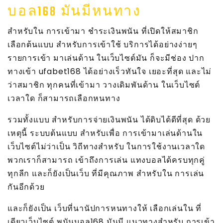
บอล168 มันมีหนทาง
สำหรับใน การเข้ามา ชำระเงินพนัน ที่เปิดให้สมาชิก
เลือกต้นแบบ สำหรับการเข้าใช้ บริการได้อย่างง่ายๆ
รายการเข้า มาเล่นด้าน ในเว็บไซต์มัน ก็จะมีช่อง ปาก
ทางเข้า ufabet168 ได้อย่างเร็วทันใจ เยอะที่สุด และไม่
ว่าสมาชิก ทุกคนที่เข้ามา วางเดิมพันด้าน ในเว็บไซต์
เวลาใด ก็สามารถเลือกหนทาง
รวมทั้งแบบ สำหรับการจ่ายเงินพนัน ได้ดิบได้ดีที่สุด ด้วย
เหตุนี้ ระบบต้นแบบ สำหรับเพื่อ การเข้ามาเล่นด้านใน
เว็บไซต์ไม่ว่าเป็น วิถีทางสำหรับ ในการใช้งานเวลาใด
พวกเราก็สามารถ เข้าถึงการเล่น แทงบอลได้ครบทุกคู่
ทุกลีก และก็ยังเป็นเว็บ ที่มีคุณภาพ สำหรับใน การเล่น
กันอีกด้วย
และก็ยังเป็น เว็บที่นานัปการหนทางให้ เลือกเล่นใน ที่
เดียวเว็บไซต์ พนันบอล168 มันมี แนวทางสำหรับ การเข้า