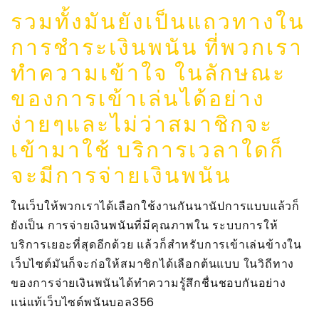
รวมทั้งมันยังเป็นแถวทางใน
การชำระเงินพนัน ที่พวกเรา
ทำความเข้าใจ ในลักษณะ
ของการเข้าเล่นได้อย่าง
ง่ายๆและไม่ว่าสมาชิกจะ
เข้ามาใช้ บริการเวลาใดก็
จะมีการจ่ายเงินพนัน
ในเว็บให้พวกเราได้เลือกใช้งานกันนานัปการแบบแล้วก็
ยังเป็น การจ่ายเงินพนันที่มีคุณภาพใน ระบบการให้
บริการเยอะที่สุดอีกด้วย แล้วก็สำหรับการเข้าเล่นข้างใน
เว็บไซต์มันก็จะก่อให้สมาชิกได้เลือกต้นแบบ ในวิถีทาง
ของการจ่ายเงินพนันได้ทำความรู้สึกชื่นชอบกันอย่าง
แน่แท้เว็บไซต์พนันบอล356