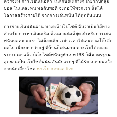
ควรจะมี การเรียนเนื้อหา ในลักษณะต่างๆ เกี่ยวกับกลุ่ม
บอล ในแต่ละหน พอดิบพอดี จะก่อให้พวกเรา นั้นได้
โอกาสสร้างรายได้ จากการเล่นพนัน ได้ทุกต้นแบบ
การจ่ายเงินพนันผ่าน ทางหน้าเว็บไซต์ นับว่าเป็นวิถีทาง
สำหรับ การหาเงินเสริม ที่เหมาะสมที่สุด สำหรับการเล่น
พนันบอลพวกเรา ไม่ต้องเสีย เวล่ำเวลาไปเล่นตามโต๊ะอีก
ต่อไป เนื่องจากว่าอยู่ ที่บ้านก็เล่นผ่าน ทางเว็บได้ตลอด
ระยะเวลาแล้ว ก็เว็บไซต์พนันยูฟ่าเบท 168 ก็มีมาตรฐาน
สุดยอดเป็น เว็บไซต์พนัน อันดับแรกๆ ที่ได้รับ ความพอใจ
จากนักเสี่ยงโชค
หาเว็บ กดบอล live