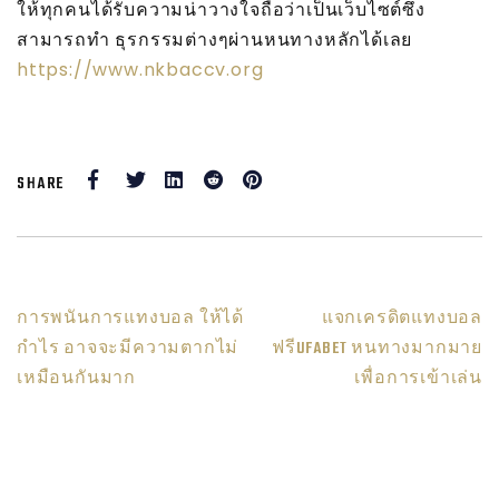
ให้ทุกคนได้รับความน่าวางใจถือว่าเป็นเว็บไซต์ซึ่ง
สามารถทำ ธุรกรรมต่างๆผ่านหนทางหลักได้เลย
https://www.nkbaccv.org
Facebook
Twitter
LinkedIn
Reddit
Pinterest
SHARE
เมนู
การพนันการแทงบอล ให้ได้
แจกเครดิตแทงบอล
กำไร อาจจะมีความตากไม่
ฟรีUFABET หนทางมากมาย
นำทาง
เหมือนกันมาก
เพื่อการเข้าเล่น
เรื่อง