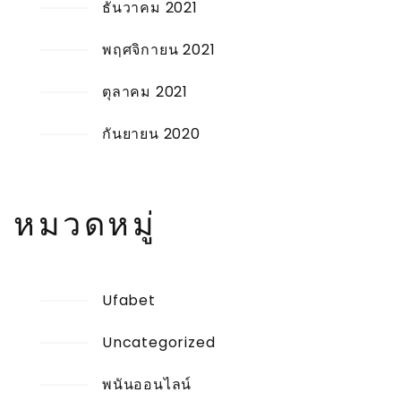
ธันวาคม 2021
พฤศจิกายน 2021
ตุลาคม 2021
กันยายน 2020
หมวดหมู่
Ufabet
Uncategorized
พนันออนไลน์