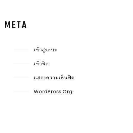
META
เข้าสู่ระบบ
เข้าฟีด
แสดงความเห็นฟีด
WordPress.org