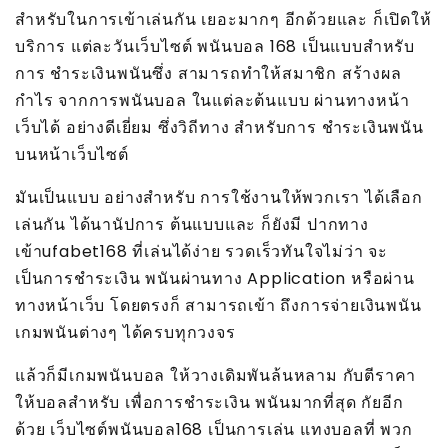
สำหรับในการเข้าเล่นกัน เยอะมากๆ อีกด้วยและ ก็เปิดให้
บริการ แต่ละวันเว็บไซต์ พนันบอล 168 เป็นแบบสำหรับ
การ ชำระเงินพนันซึ่ง สามารถทำให้สมาชิก สร้างผล
กำไร จากการพนันบอล ในแต่ละต้นแบบ ผ่านทางหน้า
เว็บได้ อย่างดีเยี่ยม ซึ่งวิถีทาง สำหรับการ ชำระเงินพนัน
บนหน้าเว็บไซต์
มันเป็นแบบ อย่างสำหรับ การใช้งานให้พวกเรา ได้เลือก
เล่นกัน ได้นานัปการ ต้นแบบและ ก็ยังมี ปากทาง
เข้าufabet168 ที่เล่นได้ง่าย รวดเร็วทันใจไม่ว่า จะ
เป็นการชำระเงิน พนันผ่านทาง Application หรือผ่าน
ทางหน้าเว็บ โดยตรงก็ สามารถเข้า ถึงการจ่ายเงินพนัน
เกมพนันต่างๆ ได้ครบทุกวงจร
แล้วก็มีเกมพนันบอล ให้วางเดิมพันล้นหลาม กับตีราคา
ให้บอลสำหรับ เพื่อการชำระเงิน พนันมากที่สุด กัยอีก
ด้วย เว็บไซต์พนันบอล168 เป็นการเล่น แทงบอลที่ พวก