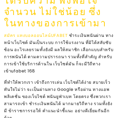
ได้รับความ พึงพอใจ
จำนวน ไม่ใช่น้อย ซึ่ง
ในทางของการเข้ามา
สมัคร แทงบอลออนไลน์UFABET
ชำระเงินพนันผ่าน ทาง
หน้าเว็บไซต์ มันเป็นระบบ การใช้แรงงาน ที่มิได้สลับซับ
ซ้อน อะไรเลยรวมทั้งยังมี ผลให้สมาชิก เลือกแบบสำหรับ
การพนันได้ ตามความปรารถนา รวมทั้งที่สำคัญ สำหรับ
การเข้าใช้บริการด้านใน เว็บไซต์มัน ก็จะมีวิถีทาง
เข้าufabet 168
ที่ทำให้พวกเรา เข้าถึงการเล่น เว็บไซต์ได้ง่าย สบายเร็ว
ทันใจไม่ว่า จะเป็นผ่านทาง Google หรือผ่าน ทางแอพ
พลิเคชั่น ของเว็บไซต์ พนันยูฟ่าเบท โดยตรง ซึ่งพวกเรา
สามารถเข้า ชำระเงินพนันได้ มากมายวิถีทาง รวมทั้งยัง
มี ข้าราชการรอให้ คำแนะนำชี้แนะ อย่างดีเยี่ยมกันอีก
ด้วย