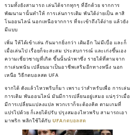
รวมทั้งยังสามารถ เล่นได้จากทุกๆ ที่อีกด้วย จากการ
พัฒนามานั้นทำให้ การเล่นการเดิม พันได้ง่ายเป็น คาสิ
โนออนไลน์ นอกเหนือจากการ ที่จะเข้าถึงได้ง่าย แล้วยัง
มีแบบ
เพิ่ม ให้ได้เข้าเล่น กันมากยิ่งกว่า เดิมอีก ไม่มีเบื่อ และก็
เมื่อเล่นไป เรื่อยก็จะสะสม ประสบการณ์ และเก่งขึ้นเอง
ความเชี่ยวชาญที่เกิด ขึ้นนั้นนำพาซึ่ง รายได้ที่ตามจาก
กาเล่นพนัน เปลี่ยนมาเป็นอาชีพเสริมอีกทางหนึ่ง นอก
เหนือ วิธีกดบอลสด UFA
จากได้ ตังแล้วไหวพริบก็มา เพราะว่าสำหรับเพื่อ การเล่น
การเดิม พันออนไลน์ มันมีการเปลี่ยนอยู่เสมอ แน่ๆว่าเมื่อ
มีการเปลี่ยนแปลงแปล พวกเราก็จะต้องคิด ตามเกมที่
แปรไปด้วย ก็เลยได้ปรับ ปรุงสมองไหวพริบ สามารถเอา
มาพริก พลิกใช้ได้กับ
UFAกดบอลสด