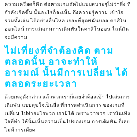
ความเครียดก็คิด ต่อตามเกมถัดไปแบบสบายๆไม่ว่าสิ่ง ที่
กำลังเกิดขึ้น นั้นอะไรก็จะเห็น ถึงความรู้ความ เข้าใจ
รวมทั้งเล่น ได้อย่างลื่นไหล เยอะที่สุดพนันบอล คาสิโน
ออนไลน์ การเล่นเกมการเดิมพันในคาสิโนออน ไลน์มัน
จะมีความ
ไม่เที่ยงที่จำต้องคิด ตาม
ตลอดนั้น อาจะทำให้
อารมณ์ นั้นมีการเปลี่ยน ได้
ตลอดระยะเวลา
ด้วยเหตุดังกล่าว แล้วพวกเราก็เลยจำต้องเข้า ไปเล่นการ
เดิมพัน แบบสุขใจเป็นสิ่ง ที่การพดำเนินการ ของเกมที่
เปลี่ยน ไปทำอะไรพวก เรามิได้ เพราะว่าพวก เราบันเทิง
ใจที่ทำ ให้นั้นเห็นความเป็นไปของเกม การเดิมพัน ก็เลย
ไม่มีการเคียด