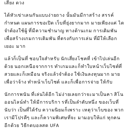
เสี่ยง ดวง
ได้หัวเข่าเลนกันแบบง่ายถาง นั้นมันมีกาสร้าง สรรค์
กำหนด แผนการขอเปิด เว็บที่ยุ่งยากมาก มายเพียงแค่ ได
จำต้องใช้ผู้ ที่มีความชำนาญ ทางด้านเกม การเดิมพัน
เพื่อสร้างเกมการเดิมพัน ที่ตรงกับการเล่น ที่มีให้เลือก
เยอะ มาก
แล้วก็เป็นที่ ชอบใจสำหรับ นักเสี่ยงโชคที่ เข้าไปเล่นอีก
ด้วย นอกเหนือจากการ ทำเกมและก็ทำใบหน้าเว็บไซต์ที่
สวยและก็เหมือน จริงแล้วจำต้อง ใช้เงินลงทุนมาก มาย
เพื่อว่าจ้าง ทำหน้าเว็บไซต์ และก็เพื่อการจ่าย ให้กับ
นักการพนัน ที่เล่นได้อีก ไม่ง่ายเลยกว่าจะมาเป็นคา สิโน
ออนไลน์ทำ ให้มีการบริกา รที่เป็นลำดับหนึ่ง ของเว็บที่
นับว่า เป็นที่ได้รับ ความนิยมก็เพราะ เหตุว่าเว็บของ พวก
เรามีโปรดีๆ และก็ความพิเศษที่จะ มามอบให้แก่ ทุกคน
อีกด้วย วิธีกดบอลสด UFA