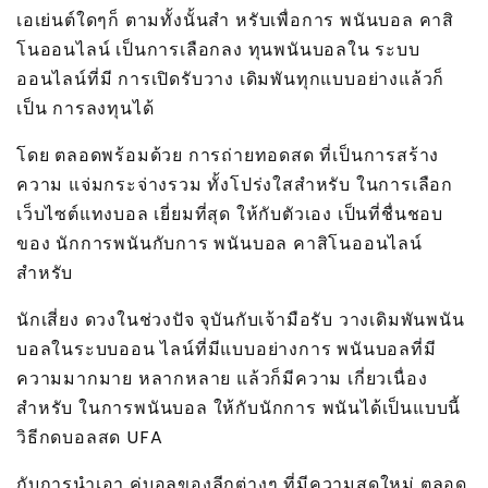
เอเย่นต์ใดๆก็ ตามทั้งนั้นสำ หรับเพื่อการ พนันบอล คาสิ
โนออนไลน์ เป็นการเลือกลง ทุนพนันบอลใน ระบบ
ออนไลน์ที่มี การเปิดรับวาง เดิมพันทุกแบบอย่างแล้วก็
เป็น การลงทุนได้
โดย ตลอดพร้อมด้วย การถ่ายทอดสด ที่เป็นการสร้าง
ความ แจ่มกระจ่างรวม ทั้งโปร่งใสสำหรับ ในการเลือก
เว็บไซต์แทงบอล เยี่ยมที่สุด ให้กับตัวเอง เป็นที่ชื่นชอบ
ของ นักการพนันกับการ พนันบอล คาสิโนออนไลน์
สำหรับ
นักเสี่ยง ดวงในช่วงปัจ จุบันกับเจ้ามือรับ วางเดิมพันพนัน
บอลในระบบออน ไลน์ที่มีแบบอย่างการ พนันบอลที่มี
ความมากมาย หลากหลาย แล้วก็มีความ เกี่ยวเนื่อง
สำหรับ ในการพนันบอล ให้กับนักการ พนันได้เป็นแบบนี้
วิธีกดบอลสด UFA
กับการนำเอา คู่บอลของลีกต่างๆ ที่มีความสดใหม่ ตลอด