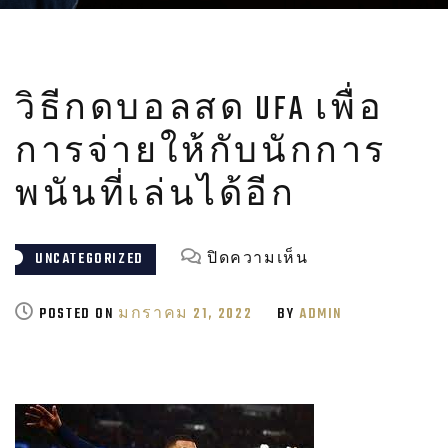
วิธีกดบอลสด UFA เพื่อ
การจ่ายให้กับนักการ
พนันที่เล่นได้อีก
บน
UNCATEGORIZED
ปิดความเห็น
วิธี
กด
POSTED ON
มกราคม 21, 2022
BY
ADMIN
บอล
สด
UFA
เพื่อ
การ