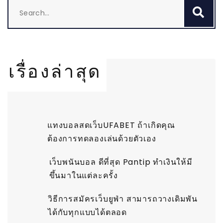
Search
Se
for:
เรื่องล่าสุด
แทงบอลสดเว็บUFABET ถ้าเกิดคุณ
ต้องการทดลองเล่นด้วยตัวเอง
เว็บพนันบอล ดีที่สุด Pantip ทำเงินให้มี
ขึ้นมาในแต่ละครั้ง
วิธีการสมัครเว็บยูฟ่า สามารถวางเดิมพัน
ได้กับทุกแบบได้ตลอด