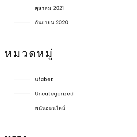
ตุลาคม 2021
กันยายน 2020
หมวดหมู่
Ufabet
Uncategorized
พนันออนไลน์