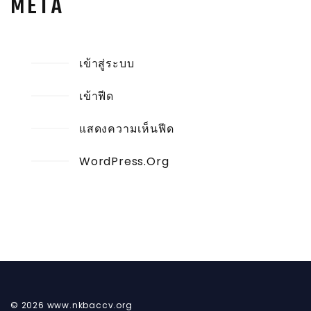
META
เข้าสู่ระบบ
เข้าฟีด
แสดงความเห็นฟีด
WordPress.org
©
2026
www.nkbaccv.org