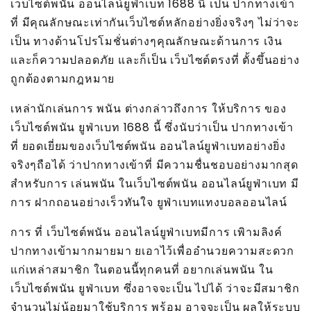
เว็บไซต์พนัน ออนไลน์ยูฟ่าเบท 1688 นี้ เป็น ปากทางเข้า
ที่ มีคุณลักษณะเท่ากันเว็บไซต์หลักอย่างยิ่งจริงๆ ไม่ว่าจะ
เป็น ทางด้านโปรโมชั่นต่างๆคุณลักษณะด้านการ เงิน
และก็ความปลอดภัย และก็เป็น เว็บไซต์ตรงที่ ตั้งขึ้นอย่าง
ถูกต้องตามกฎหมาย
เหล่านักเล่นการ พนัน ต่างกล่าวถึงการ ให้บริการ ของ
เว็บไซต์พนัน ยูฟ่าเบท 1688 นี้ ซึ่งนับว่าเป็น ปากทางเข้า
ที่ ยอดเยี่ยมของเว็บไซต์พนัน ออนไลน์ยูฟ่าเบทอย่างยิ่ง
จริงๆถือได้ ว่าปากทางเข้าที่ มีความชื่นชอบอย่างมากสุด
สำหรับการ เล่นพนัน ในเว็บไซต์พนัน ออนไลน์ยูฟ่าเบท มี
การ ฝากถอนอย่างเร็วทันใจ ยูฟ่าเบทแทงบอลออนไลน์
การ ที่ เว็บไซต์พนัน ออนไลน์ยูฟ่าเบทมีการ เพิามลิงค์
ปากทางเข้ามากมายมา ยเอาไว้เพื่ออำนวยความสะดวก
แก่เหล่าสมาชิก ในตอนนี้ทุกคนที่ อยากเล่นพนัน ใน
เว็บไซต์พนัน ยูฟ่าเบท ซึ่งอาจจะเป็น ไปได้ ว่าจะมีสมาชิก
จำนวนไม่น้อยมาใช้บริการ พร้อม อาจจะเป็น ผลให้ระบบ