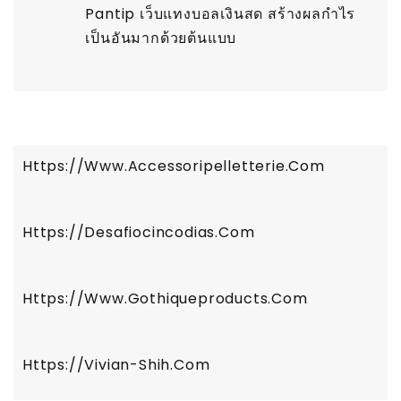
Pantip เว็บแทงบอลเงินสด สร้างผลกำไร
เป็นอันมากด้วยต้นแบบ
Https://www.accessoripelletterie.com
Https://desafiocincodias.com
Https://www.gothiqueproducts.com
Https://vivian-Shih.com