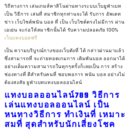
วิถีทางการ เล่นเกมส์คาสิโนผ่านทางระบบเว็บยูฟ่าเบท
เป็น วิธีการ เล่นที่ สมาชิกทุกท่านจะได้ รับการ อัพเดท
ข่าว เว็บไซต์พนัน บอล ที่ เป็น เว็บไซต์ตรงไม่มีการ ผ่าน
เอเย่น จะก่อให้สมาชิกนั้นได้ รับความปลอดภัย 100%
เว็บแทงบอลฟรี
เป็น ความบริบูรณ์กางของเว็บดังที่ ได้ กล่าวผ่านมาแล้ว
ซึ่งสามารถที่ จะถ่ายทอดเกมการ เดิมพันบอล
ออกมาได้
อย่างเต็มความสามารถในทุกๆครั้งก็เลยเป็น การ สร้าง
ช่องทางที่ ดีสำหรับคนที่ ชอบพอการ พนัน บอล อย่างไม่
ต้องสงสัย ยูฟ่าเบทแทงบอลออนไลน์
แทงบอลออนไลน์789 วิธีการ
เล่นแทงบอลออนไลน์ เป็น
หนทางวิธีการ ทำเงินที่ เหมาะ
สมที่ สุดสำหรับนักเสี่ยงโชค