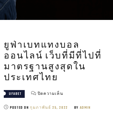
ยูฟ่าเบทแทงบอล
ออนไลน์ เว็บที่มีที่ไปที่
มาตรฐานสูงสุดใน
ประเทศไทย
บน
UFABET
ปิดความเห็น
ยู
ฟ่าเบท
POSTED ON
กุมภาพันธ์ 25, 2022
BY
ADMIN