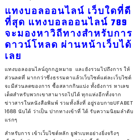
แทงบอลออนไลน์ เว็บใดที่ดี
ที่สุด แทงบอลออนไลน์ 789
จะมองหาวิถีทางสำหรับการ
ดาวน์โหลด ผ่านหน้าเว็บได้
เลย
แทงบอลออนไลน์ถูกกฎหมาย และยังรวมไปถึงการ ให้
ส่วนลดที่ มากกว่าซึ่งธรรมดาแล้วเว็บไซต์แต่ละเว็บไซต์
จะมีส่วนลดของการ ซื้อสลากกินแบ่ง ทั้งยังการ หาเลข
เด็ดสำหรับพวกเขาสามารถไปได้ ทุกแห่งอีกทั้งจาก
ข่าวสารในหนังสือพิมพ์ รวมทั้งสิ่งที่ อยู่รอบกายUFABET
1688 นับได้ ว่าเป็น ปากทางเข้าที่ ได้ รับความนิยมลำดับ
แรกๆ
สำหรับการ เข้าเว็บไซต์หลัก ยูฟ่าเบทอย่างยิ่งจริงๆ