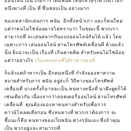
ออนไลน์ เป็น เกมการ เดิมพันที่ เล่นกล้วยๆได้ เงินไวอีก
หนึ่งทางที่ เป็น ที่ ชื่นชอบเป็น อย่างมาก
ของเหล่านักเล่นการ พนัน อีกทั้งหน้าเก่า และก็คนใหม่
แต่ว่าคนไม่ใช่น้อยอาจไม่ทราบว่า ในขณะนี้ พวกเรา
สามารถที่ จะเล่นสลากกินแบ่งออนไลน์กันได้ แล้ว โดย
เฉพาะการ เล่นออนไลน์ ผ่านโทรศัพท์เคลื่อนที่ ด้วยแล้ว
นั้น ยิ่งน่าจะเป็น เรื่องที่ เกินคาดคิด สำหรับคนไม่ใช่น้อย
แต่ว่าอย่างไร
เว็บแทงบอลที่ได้ราคาบอลดี
ก็แล้วแต่ถ้าหากเป็น อีกคนหนึ่งที่ กำลังมองหาความ
สบายสำหรับการ พนัน อยู่ล่ะก็ วิถีทางของโทรศัพท์
เคลื่อนที่ บางครั้งก็อาจจะเป็น หนทางหนึ่งที่ น่าดึงดูดก็ได้
เช่นเดียวกัน เนื่องจากว่าลอตเตอรี่ออนไลน์ ผ่านโทรศัพท์
เคลื่อนที่ คุณต้องมองหาหนทางสำหรับเพื่อการ
ดาวน์โหลดเสียก่อน ซึ่งหนทางที่ พวกเราต้องการ จะ
ชี้แนะก็คือ หนทางของเว็บพนัน ต่างๆนั่นเอง ซึ่งถ้าคุณ
เป็น พวกอยู่และสามารถที่