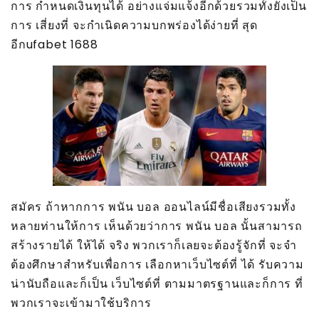
การ กำหนดเงินทุนได้ อย่างแจ่มแจ้งอีกด้วยรวมทั้งยังเป็น
การ เสี่ยงที่ จะกำเนิดความบกพร่องได้ง่ายที่ สุด
อีกufabet 1688
สมัคร ถ้าหากการ พนัน บอล ออนไลน์มีชื่อเสียงรวมทั้ง
หลายท่านให้การ เห็นด้วยว่าการ พนัน บอล นั้นสามารถ
สร้างรายได้ ให้ได้ จริง พวกเราก็เลยจะต้องรู้จักที่ จะจำ
ต้องศึกษาสำหรับเพื่อการ เลือกหาเว็บไซต์ที่ ได้ รับความ
น่านับถือและก็เป็น เว็บไซต์ที่ ตามมาตรฐานและก็การ ที่
พวกเราจะเข้ามาใช้บริการ