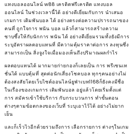
แทงบอลออนไลน์ w88 เครดิตฟรีเครดิต แทงบอล
ออนไลน์ ในช่วงเวลานี้ได้ อย่างดีเยี่ยมกับการ นำเสนอ
เกมการ เดิมพันบอล ได้ อย่างตรงต่อความปรารถนาของ
คนที่ ถูกใจการ พนัน บอล แล้วก็สามารถสร้างความ
ซาบซึ้งให้กับนักการ พนัน ได้ อย่างดีเยี่ยมรวมทั้งยังมีการ
ระบุอัตราผลตอบแทนที่ มีความคุ้มราคาต่อการ ลงทุนซึ่ง
สามารถเป็น สิ่งจูงใจเมื่อมองเห็นถึงปริมาณผลกำไร
ผลตอบแทนได้ มากมายก่ายกองก็เลยเป็น การ พรีเซนเท
ชั่นได้ แบบคุ้มที่ สุดต่อนักเสี่ยงโชคบอล ทุกๆคนอย่างไม่
ต้องสงสัยโดยเว็บไซต์ออนไลน์ยูฟ่าเบท1168ก็ยังคงมีชื่อ
ในเรื่องของเกมการ เดิมพันบอล อยู่แล้วโดยเริ่มตั้งแต่
การ สมัครเข้าใช้บริการ กับกระบวนการ ทำขั้นตอน
ต่างๆตามข้อตกลงของเว็บที่ ระบุเอาไว้ได้ อย่างไม่ยาก
เย็น
และก็เร็วไวอีกด้วยรวมถึงการ เลือกรายการ ต่างๆในเกม