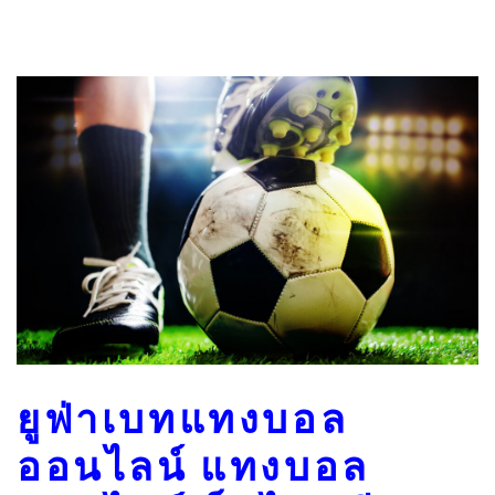
แทง
บอล
ออนไลน์
เว็บ
ที่
มี
ที่
ไป
ที่
มาตรฐาน
สูงสุด
ใน
ประเทศไทย
ยูฟ่าเบทแทงบอล
ออนไลน์ แทงบอล