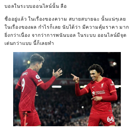
บอลในระบบออนไลน์นั้น ลือ
ชื่ออยู่แล้ว ในเรื่องของความ สบายสบายฉะ นั้นแน่ๆเลย
ในเรื่องของผล กำไรก็เลย นับได้ว่า มีความคุ้มราคา มาก
ยิ่งกว่าเนื่อง จากว่าการพนันบอล ในระบบ ออนไลน์มีจุด
เด่นกว่าแบบ นี้ก็เลยทำ