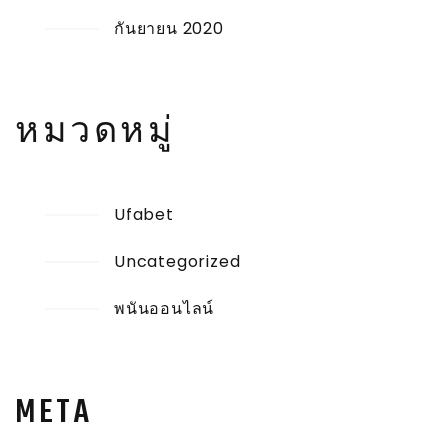
กันยายน 2020
หมวดหมู่
Ufabet
Uncategorized
พนันออนไลน์
META