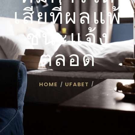
เสียที่ผลแพ้
ชนะแจ้ง
ตลอด
HOME
UFABET