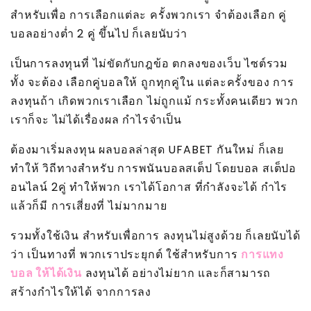
สำหรับเพื่อ การเลือกแต่ละ ครั้งพวกเรา จำต้องเลือก คู่
บอลอย่างต่ำ 2 คู่ ขึ้นไป ก็เลยนับว่า
เป็นการลงทุนที่ ไม่ขัดกับกฎข้อ ตกลงของเว็บ ไซต์รวม
ทั้ง จะต้อง เลือกคู่บอลให้ ถูกทุกคู่ใน แต่ละครั้งของ การ
ลงทุนถ้า เกิดพวกเราเลือก ไม่ถูกแม้ กระทั้งคนเดียว พวก
เราก็จะ ไม่ได้เรื่องผล กำไรจำเป็น
ต้องมาเริ่มลงทุน ผลบอลล่าสุด UFABET กันใหม่ ก็เลย
ทำให้ วิถีทางสำหรับ การพนันบอลสเต็ป โดยบอล สเต็ปอ
อนไลน์ 2คู่ ทำให้พวก เราได้โอกาส ที่กำลังจะได้ กำไร
แล้วก็มี การเสี่ยงที่ ไม่มากมาย
รวมทั้งใช้เงิน สำหรับเพื่อการ ลงทุนไม่สูงด้วย ก็เลยนับได้
ว่า เป็นทางที่ พวกเราประยุกต์ ใช้สำหรับการ
การแทง
บอล ให้ได้เงิน
ลงทุนได้ อย่างไม่ยาก และก็สามารถ
สร้างกำไรให้ได้ จากการลง