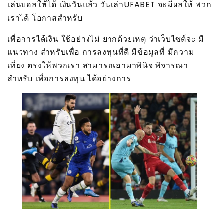
เล่นบอลให้ได้ เงินวันแล้ว วันเล่าUFABET จะมีผลให้ พวก
เราได้ โอกาสสำหรับ
เพื่อการได้เงิน ใช้อย่างไม่ ยากด้วยเหตุ ว่าเว็บไซต์จะ มี
แนวทาง สำหรับเพื่อ การลงทุนที่ดี มีข้อมูลที่ มีความ
เที่ยง ตรงให้พวกเรา สามารถเอามาพินิจ พิจารณา
สำหรับ เพื่อการลงทุน ได้อย่างการ