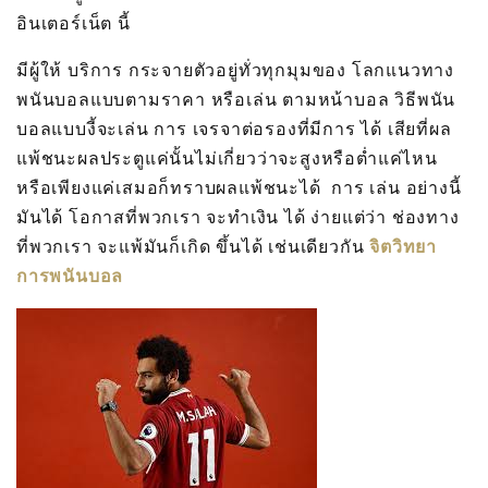
อินเตอร์เน็ต นี้
มีผู้ให้ บริการ กระจายตัวอยู่ทั่วทุกมุมของ โลกแนวทาง
พนันบอลแบบตามราคา หรือเล่น ตามหน้าบอล วิธีพนัน
บอลแบบงี้จะเล่น การ เจรจาต่อรองที่มีการ ได้ เสียที่ผล
แพ้ชนะผลประตูแค่นั้นไม่เกี่ยวว่าจะสูงหรือต่ำแค่ไหน
หรือเพียงแค่เสมอก็ทราบผลแพ้ชนะได้ การ เล่น อย่างนี้
มันได้ โอกาสที่พวกเรา จะทำเงิน ได้ ง่ายแต่ว่า ช่องทาง
ที่พวกเรา จะแพ้มันก็เกิด ขึ้นได้ เช่นเดียวกัน
จิตวิทยา
การพนันบอล