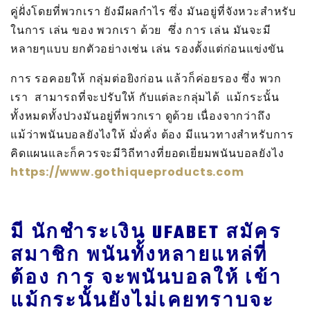
คู่ฝั่งโดยที่พวกเรา ยังมีผลกำไร ซึ่ง มันอยู่ที่จังหวะสำหรับ
ในการ เล่น ของ พวกเรา ด้วย ซึ่ง การ เล่น มันจะมี
หลายๆแบบ ยกตัวอย่างเช่น เล่น รองตั้งแต่ก่อนแข่งขัน
การ รอคอยให้ กลุ่มต่อยิงก่อน แล้วก็ค่อยรอง ซึ่ง พวก
เรา สามารถที่จะปรับให้ กับแต่ละกลุ่มได้ แม้กระนั้น
ทั้งหมดทั้งปวงมันอยู่ที่พวกเรา ดูด้วย เนื่องจากว่าถึง
แม้ว่าพนันบอลยังไงให้ มั่งคั่ง ต้อง มีแนวทางสำหรับการ
คิดแผนและก็ควรจะมีวิถีทางที่ยอดเยี่ยม
พนันบอลยังไง
https://www.gothiqueproducts.com
มี นักชำระเงิน UFABET สมัคร
สมาชิก พนันทั้งหลายแหล่ที่
ต้อง การ จะพนันบอลให้ เข้า
แม้กระนั้นยังไม่เคยทราบจะ