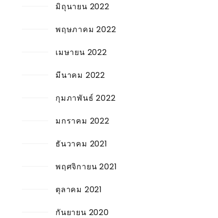
มิถุนายน 2022
พฤษภาคม 2022
เมษายน 2022
มีนาคม 2022
กุมภาพันธ์ 2022
มกราคม 2022
ธันวาคม 2021
พฤศจิกายน 2021
ตุลาคม 2021
กันยายน 2020