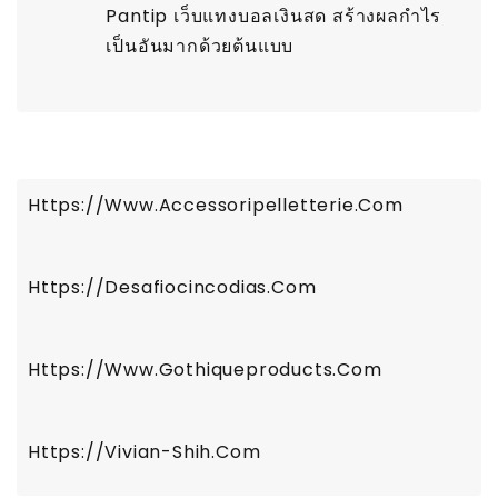
Pantip เว็บแทงบอลเงินสด สร้างผลกำไร
เป็นอันมากด้วยต้นแบบ
Https://www.accessoripelletterie.com
Https://desafiocincodias.com
Https://www.gothiqueproducts.com
Https://vivian-Shih.com