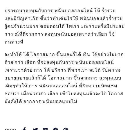
ปรารถนาลงทุนกับการ พนันบอลออนไลน์ ให้ ร่ำรวย
และมีปัญหาเกิด ขึ้นว่าทำเช่นไรให้ พนันบอลแล้วร่ำรวย
ผู้คนจำนวนมาก ชอบตอบได้ ไพเรา ะเพราะพริ้งมีประสบ
การ ณ์ที่ดีจากการ ลงทุนพนันบอลเพราะว่าเลือก ใช้
หนทางที่
จะทำให้ ได้ โอกาสมาก ขึ้นและก็ได้ เงิน ใช้อย่างไม่ยาก
ด้วย การ เลือก ที่จะลงทุนกับการ พนันบอลออนไลน์
เพราะว่าด้วย การ ให้ บริการ ที่พวกเรา จะได้ รับความ
สบายสบายแล้วก็ได้ โอกาสมาก ขึ้นจากการ ลงทุนแบบ
เดิมๆทำให้ การ พนันบอลออนไลน์ ที่รับความนิยมชม
ชอบว่า เมื่อพวกเรา เลือก เข้าไปลงทุนแล้วจะได้ โอกาส
มั่งคั่งได้ จากการ พนันบอลแบบไม่
Facebook
Twitter
LinkedIn
Reddit
Pinterest