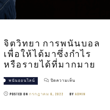
จิตวิทยา การพนันบอล
เพื่อให้ได้มาซึ่งกำไร
หรือรายได้ที่มากมาย
บน
พนันออนไลน์
ปิดความเห็น
จิตวิทยา
การ
POSTED ON
กรกฎาคม 6, 2022
BY
ADMIN
พนัน
บอล