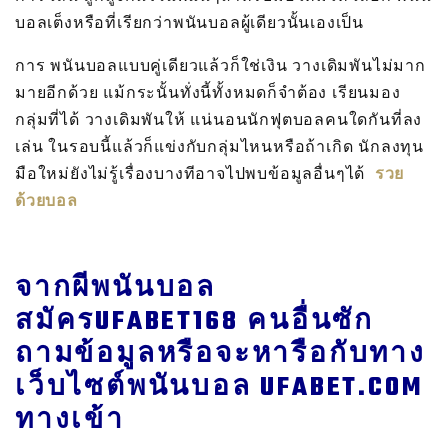
บอลเต็งหรือที่เรียกว่าพนันบอลผู้เดียวนั้นเองเป็น
การ พนันบอลแบบคู่เดียวแล้วก็ใช่เงิน วางเดิมพันไม่มาก
มายอีกด้วย แม้กระนั้นทั่งนี้ทั้งหมดก็จำต้อง เรียนมอง
กลุ่มที่ได้ วางเดิมพันให้ แน่นอนนักฟุตบอลคนใดกันที่ลง
เล่น ในรอบนี้แล้วก็แข่งกับกลุ่มไหนหรือถ้าเกิด นักลงทุน
มือใหม่ยังไม่รู้เรื่องบางทีอาจไปพบข้อมูลอื่นๆได้
รวย
ด้วยบอล
จากผีพนันบอล
สมัครUFABET168 คนอื่นซัก
ถามข้อมูลหรือจะหารือกับทาง
เว็บไซต์พนันบอล UFABET.COM
ทางเข้า