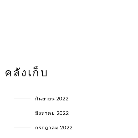
คลังเก็บ
กันยายน 2022
สิงหาคม 2022
กรกฎาคม 2022