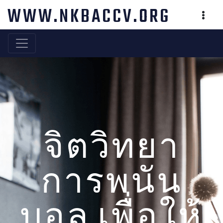
Skip
WWW.NKBACCV.ORG
SHOW
to
content
จิตวิทยา
การพนัน
บอล เพื่อให้