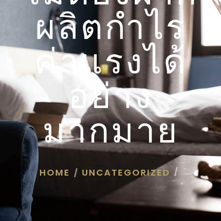
ผลิตกำไร
ค่าแรงได้
อย่าง
มากมาย
HOME
UNCATEGORIZED