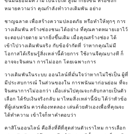
ขึ้นมันย่อมมีความ เป็นไปได้ สูงมากยิ่งขึ้น หรือซึ่งก็
หมายความว่า คุณกำลังทำวางเดิมพัน อย่าง
ชาญฉลาด เพื่อสร้างความปลอดภัย หรือทำให้ทุกๆ การ
วางเดิมพัน สร้างช่องชนะได้อย่าง ที่คุณคาดหมายเอาไว้
จะตอบง่ายดาย มากยิ่งขึ้นเดิม เมื่อคุณสร้างช่อง ได้
เข้าไปวางเดิมพันจริง กับข้อจำกัดที่ ว่าหากคุณไม่มี
โอกาสได้เรียนรู้สิ่งเหล่านี้ด้วยการ ใช้งานจีคุณบางที ก็
อาจจะจินตนา การไม่ออก โดยเฉพาะการ
วางเดิมพันในระบบ ออนไลน์ที่มั่นใจว่าหากไม่ใช่เป็น ผู้ที่
มีประสบการณ์ ในส่วนของใน การพนันมาก่อนย่อม ที่จะ
จินตนาการไม่ออกว่า เมื่อเล่นไปคุณจะกลับกลายเป็นตัว
เลือก ได้รับเงินจริงกลับ มาไหมสิ่งเหล่านี้นับ ได้ว่าหัวข้อ
ที่ผู้เล่นพนัน ควรต้องทดลอง เล่นด้วยตัวเองเพื่อที่คุณจะ
ได้ทำความ เข้าใจก็หาคำตอบว่า
คาสิโนออนไลน์ คือสิ่งที่ดีที่สุดส่วนตัวเราไหม การเลือก