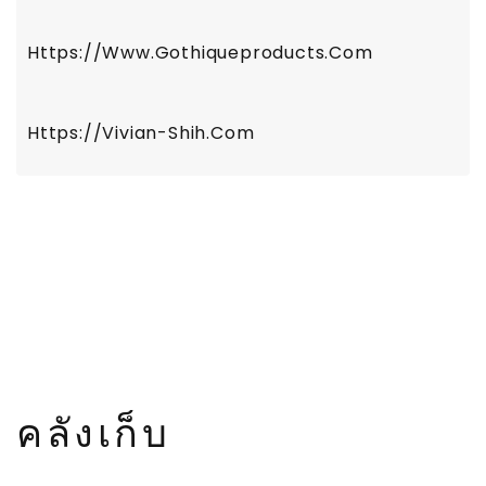
Https://www.gothiqueproducts.com
Https://vivian-Shih.com
คลังเก็บ