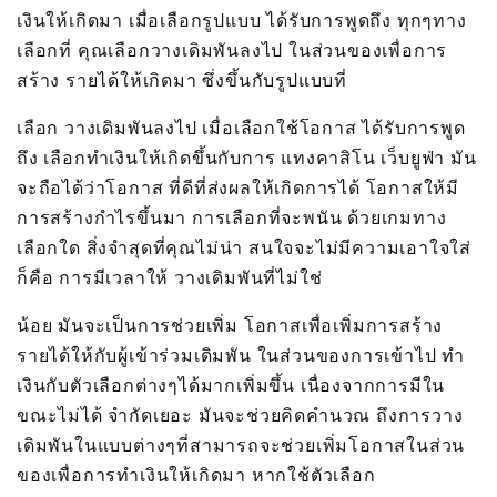
เงินให้เกิดมา เมื่อเลือกรูปแบบ ได้รับการพูดถึง ทุกๆทาง
เลือกที่ คุณเลือกวางเดิมพันลงไป ในส่วนของเพื่อการ
สร้าง รายได้ให้เกิดมา ซึ่งขึ้นกับรูปแบบที่
เลือก วางเดิมพันลงไป เมื่อเลือกใช้โอกาส ได้รับการพูด
ถึง เลือกทำเงินให้เกิดขึ้นกับการ แทงคาสิโน เว็บยูฟ่า มัน
จะถือได้ว่าโอกาส ที่ดีที่ส่งผลให้เกิดการได้ โอกาสให้มี
การสร้างกำไรขึ้นมา การเลือกที่จะพนัน ด้วยเกมทาง
เลือกใด สิ่งจำสุดที่คุณไม่น่า สนใจจะไม่มีความเอาใจใส่
ก็คือ การมีเวลาให้ วางเดิมพันที่ไม่ใช่
น้อย มันจะเป็นการช่วยเพิ่ม โอกาสเพื่อเพิ่มการสร้าง
รายได้ให้กับผู้เข้าร่วมเดิมพัน ในส่วนของการเข้าไป ทำ
เงินกับตัวเลือกต่างๆได้มากเพิ่มขึ้น เนื่องจากการมีใน
ขณะไม่ได้ จำกัดเยอะ มันจะช่วยคิดคำนวณ ถึงการวาง
เดิมพันในแบบต่างๆที่สามารถจะช่วยเพิ่มโอกาสในส่วน
ของเพื่อการทำเงินให้เกิดมา หากใช้ตัวเลือก