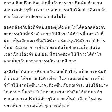
ความเสียเปรียบที่จะเกิดขึ้นกับการวางเดิมพัน ด้วยเกม
ลักษณะต่างๆที่จะเจาะจง แบบการพนันได้อย่างอิสระ ถ้า
หากในเวลาที่เปิดออกมา มันไม่ได้
สอดคล้องกับสิ่งที่จำเป็นของผู้เดิมพัน ไม่ได้สอดคล้องกับ
ผลการพนันที่สร้างโอกาส ให้มีการได้กำไรขึ้นมา มันก็
นับว่าป็นเลักษณะที่ไม่ได้ช่วย สนับสนุนให้มีการได้กำไร
ขึ้นมานั่นเอง การเลือกที่จะพนันในลักษณะใด มันจึง
เวลาเป็นเรื่องจำเป็นเยอะที่สร้างช่อง ให้มีการได้กำไร
พวกนั้นกลับมาจากการพนัน หากมีเวลา
สูงถึงไม่ได้ทันการที่มากเกิน มันก็ถือได้ว่าเป็นการพนันที่
ดี ที่จะทำให้กลายเป็นตัวเลือก ในส่วนของเพื่อการสร้าง
กำไรให้มากยิ่งขึ้น น่าจะต้องขึ้น กับคุณว่าจะปรับใช้อย่าง
ใดเอามาเป็นวิธีปรับโอกาส เอามาทำเงินให้เกิดมา ถ้า
หากสามารถปรับใช้ต่างๆให้กลายเป็นตัวเลือก ในส่วน
ของเพื่อการทำเงินได้ ทุกทางเลือกที่