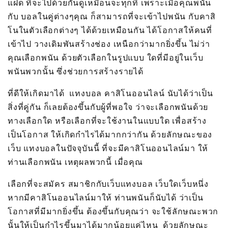
แฝด ที่จะไปด้วยกันดูเหมือนจะทุกที่ เพราะเมื่อคุณพนัน
กับ บอลในคู่ต่างๆคุณ ก็สามารถที่จะเข้าไปพนัน กับคาสิ
โนในตัวเลือกต่างๆ ได้ด้วยเหมือนกัน ได้โอกาสให้คนที่
เข้าไป วางเดิมพันสร้างช่อง เหนือกว่ามากยิ่งขึ้น ไม่ว่า
คุณเลือกพนัน ด้วยตัวเลือกในรูปแบบ ใดที่มีอยู่ในเว็บ
พนันพวกนั้น ซึ่งช่วยการสร้างรายได้
ที่ดีให้เกิดมาได้ แทงบอล คาสิโนออนไลน์ นับได้ว่าเป็น
สิ่งที่คู่กัน ก็เลยต้องขึ้นกับผู้ที่พอใจ ว่าจะเลือกพนันด้วย
ทางเลือกใด หรือเลือกที่จะใช้งานในแบบใด เพื่อสร้าง
เป็นโอกาส ให้เกิดกำไรได้มากกว่ากัน ด้วยลักษณะของ
เว็บ แทงบอลในปัจจุบันนี้ ที่จะมีคาสิโนออนไลน์มา ให้
ท่านเลือกพนัน เหตุผลพวกนี้ เมื่อคุณ
เลือกที่จะสมัคร สมาชิกกับเว็บแทงบอล เว็บใดเว็บหนึ่ง
หากมีคาสิโนออนไลน์มาให้ ท่านพนันก็นับได้ ว่าเป็น
โอกาสที่มีมากยิ่งขึ้น ต้องขึ้นกับคุณว่า จะใช้ลักษณะพวก
นั้นให้เป็นกำไรขึ้นมาได้มากน้อยแค่ไหน ด้วยลักษณะ