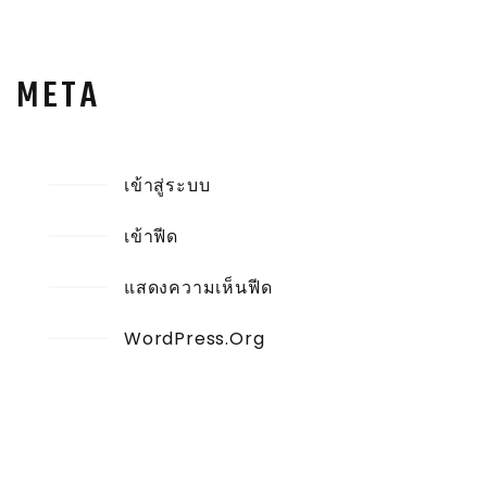
META
เข้าสู่ระบบ
เข้าฟีด
แสดงความเห็นฟีด
WordPress.org